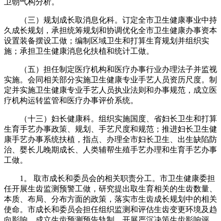
卫朝气构分析。
（三）规划成长取消息化科。订定全市卫生健康事业中持
久成长规划，承担统筹规划和协调优化全市卫生健康办事资本
设置装备摆设工做；编制区域卫生和打算生育规划并组织实
施；承担卫生健康消息化扶植和统计工做。
（五）担任制定医疗机构和医疗办事行业办理法子并监视
实施。会同相关部分实施卫生健康专业手艺人员资历尺度。制
定并实施卫生健康专业手艺人员执业法则和办事规范，成立医
疗机构运转监管和医疗办事评价系统。
（十三）妇长健康科。组织实施国度、省妇长卫生和打算
生育手艺办事政策、规划、手艺尺度和规范；推进妇长卫生健
康手艺办事系统扶植，指点、办理全市妇长卫生、出生缺陷防
治、婴长儿晚期成长、人类辅帮生殖手艺办理和生育手艺办事
工做。
1。 取市成长和委员会的相关职责分工。市卫生健康委担
任开展生齿监测预警工做，研究提出取生育相关的生齿数量、
本质、布局、分布方面的政策，落实市生齿成长规划中的相关
使命。市成长和委员会担任组织监测和评估生齿变更环境及趋
向影响，成立生齿预测预告轨制，开展严沉决策生齿影响评