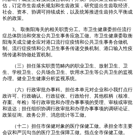
估，订定市生齿成长规划和生齿政策，研究提出生齿取经济、
社会、资本、协调可持续成长，以及统筹推进生齿持久平衡成
长的政策。
3。 取衡阳海关的相关职责分工。市卫生健康委担任流行
症总体防治和突发公共卫生事务应急工做。市卫生健康委取衡
阳海关成立健全应对港口流行症疫情和公共卫生事务合做机
制、流行症疫情和公共卫生事务传递交换机制、港口输入性疫
情传递和协做处置机制。
（三）担任落实职责范畴内的职业卫生、放射卫生、卫
生、学校卫生、公共场合卫生、饮用水卫生等公共卫生的监视
办理。健全卫生健康分析监视系统。
（六）行政审批办事科。担任本单元对企业和小我打点行
政许可、行政确认、行政征收、行政给付、其他权柄（核准、
存案、年检）等行政审批和办理办事事项的受理、审核或审批
和送达；担任组织协调行政审批和办理办事事项的调研论证、
政策征询、政务公开、消息统计等工做。
（十二）担任市保健对象的医疗保健工做。承担全市主要
会议和严沉勾当的医疗卫生保障工做。指点全市保健工做。