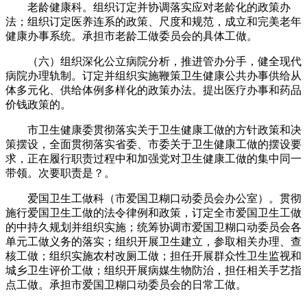
老龄健康科。组织订定并协调落实应对老龄化的政策办
法；组织订定医养连系的政策、尺度和规范，成立和完美老年
健康办事系统。承担市老龄工做委员会的具体工做。
（六）组织深化公立病院分析，推进管办分手，健全现代
病院办理轨制。订定并组织实施鞭策卫生健康公共办事供给从
体多元化、供给体例多样化的政策办法。提出医疗办事和药品
价钱政策的。
市卫生健康委贯彻落实关于卫生健康工做的方针政策和决
策摆设，全面贯彻落实省委、市委关于卫生健康工做的摆设要
求，正在履行职责过程中和加强党对卫生健康工做的集中同一
带领。次要职责是？。
爱国卫生工做科（市爱国卫糊口动委员会办公室）。贯彻
施行爱国卫生工做的法令律例和政策，订定全市爱国卫生工做
的中持久规划并组织实施；统筹协调市爱国卫糊口动委员会各
单元工做义务的落实；组织开展卫生建立，参取相关办理、查
核工做；组织实施农村改厕工做；担任开展群众性卫生监视和
城乡卫生评价工做；组织开展病媒生物防治，担任相关手艺指
点工做。承担市爱国卫糊口动委员会的日常工做。