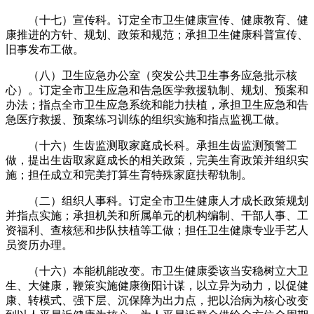
（十七）宣传科。订定全市卫生健康宣传、健康教育、健
康推进的方针、规划、政策和规范；承担卫生健康科普宣传、
旧事发布工做。
（八）卫生应急办公室（突发公共卫生事务应急批示核
心）。订定全市卫生应急和告急医学救援轨制、规划、预案和
办法；指点全市卫生应急系统和能力扶植，承担卫生应急和告
急医疗救援、预案练习训练的组织实施和指点监视工做。
（十六）生齿监测取家庭成长科。承担生齿监测预警工
做，提出生齿取家庭成长的相关政策，完美生育政策并组织实
施；担任成立和完美打算生育特殊家庭扶帮轨制。
（二）组织人事科。订定全市卫生健康人才成长政策规划
并指点实施；承担机关和所属单元的机构编制、干部人事、工
资福利、查核惩和步队扶植等工做；担任卫生健康专业手艺人
员资历办理。
（十六）本能机能改变。市卫生健康委该当安稳树立大卫
生、大健康，鞭策实施健康衡阳计谋，以立异为动力，以促健
康、转模式、强下层、沉保障为出力点，把以治病为核心改变