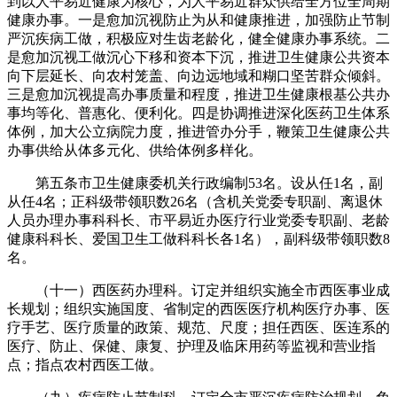
到以人平易近健康为核心，为人平易近群众供给全方位全周期
健康办事。一是愈加沉视防止为从和健康推进，加强防止节制
严沉疾病工做，积极应对生齿老龄化，健全健康办事系统。二
是愈加沉视工做沉心下移和资本下沉，推进卫生健康公共资本
向下层延长、向农村笼盖、向边远地域和糊口坚苦群众倾斜。
三是愈加沉视提高办事质量和程度，推进卫生健康根基公共办
事均等化、普惠化、便利化。四是协调推进深化医药卫生体系
体例，加大公立病院力度，推进管办分手，鞭策卫生健康公共
办事供给从体多元化、供给体例多样化。
第五条市卫生健康委机关行政编制53名。设从任1名，副
从任4名；正科级带领职数26名（含机关党委专职副、离退休
人员办理办事科科长、市平易近办医疗行业党委专职副、老龄
健康科科长、爱国卫生工做科科长各1名），副科级带领职数8
名。
（十一）西医药办理科。订定并组织实施全市西医事业成
长规划；组织实施国度、省制定的西医医疗机构医疗办事、医
疗手艺、医疗质量的政策、规范、尺度；担任西医、医连系的
医疗、防止、保健、康复、护理及临床用药等监视和营业指
点；指点农村西医工做。