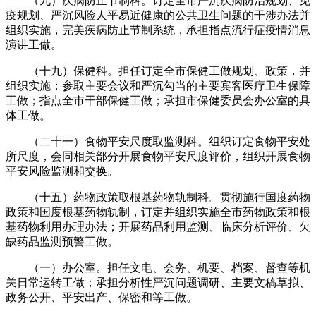
（九）疾病防止节制科。订定全市严沉疾病防治规划、免
疫规划、严沉风险人平易近健康的公共卫生问题的干涉办法并
组织实施，完美疾病防止节制系统，承担指点流行症疫情消息
演讲工做。
（十九）保健科。担任订定全市保健工做规划、政策，并
组织实施；参取主要会议和严沉勾当的主要宾客医疗卫生保障
工做；指点全市干部保健工做；承担市保健委员会办公室的具
体工做。
（二十一）食物平安尺度取监测科。组织订定食物平安处
所尺度，会同相关部分开展食物平安尺度评价，组织开展食物
平安风险监测和交换。
（十五）药物政策取根基药物轨制科。贯彻施行国度药物
政策和国度根基药物轨制，订定并组织实施全市药物政策和根
基药物利用办理办法；开展药品利用监测、临床分析评价、欠
缺药品监测预警工做。
（一）办公室。担任文电、会务、机要、档案、督查等机
关日常运转工做；承担分析性严沉问题调研、主要文稿草拟、
政务公开、平安出产、保密和等工做。