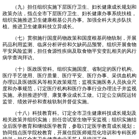
（九）担任组织实施下层医疗卫生、妇长健康成长规划和
政策办法，指点全市下层医疗卫生、妇长健康办事系统扶植，
组织实施推进卫生健康根基公共办事。加强全科大夫步队扶
植。推进卫生健康科技立异成长。
（七）贯彻施行国度药物政策和国度根基药物轨制，开展
药品利用监测、临床分析评价和欠缺药品预警。组织开展食物
平安风险监测，担任食源性疾病及取食物平安变乱相关的风行
病学查询拜访。
（十）医政医管科。组织实施国度、省制定的医疗机构、
医疗手艺使用、医疗质量、医疗平安、医疗办事、采供血机构
办理以及医德医风等相关政策规范；监视实施医务人员执业尺
度和办事规范，订定医疗机构和医疗办事行业办理法子并监视
实施。承担推进护理、康复事业成长工做。订定公立病院运转
监管、绩效评价和查核轨制并督促实施。
（十八）科技教育科。订定全市卫生健康科技成长规划及
相关政策并组织实施；担任尝试室生物平安监视；组织实施结
业后医学教育和继续医学教育，参取订定医学教育成长规划；
协同指点医学院校教育，开展住院医师规范化培训和专科医师