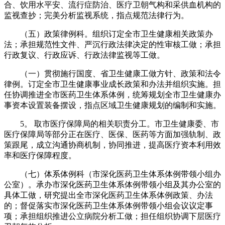
合、饮用水平安、流行症防治、医疗卫朝气构和采供血机构的
监视查抄；完美分析监视系统，指点规范法律行为。
（五）政策律例科。组织订定全市卫生健康相关政策办
法；承担规范性文件、严沉行政法律决定的性审核工做；承担
行政复议、行政应诉、行政法律监视等工做。
（一）贯彻施行国度、省卫生健康工做方针、政策和法令
律例。订定全市卫生健康事业成长政策和办法并组织实施。担
任协调推进全市医药卫生体系体例，统筹规划全市卫生健康办
事资本设置装备摆设，指点区域卫生健康规划的编制和实施。
5。 取市医疗保障局的相关职责分工。市卫生健康委、市
医疗保障局等部分正在医疗、医保、医药等方面加强轨制、政
策跟尾，成立沟通协商机制，协同推进，提高医疗资本利用效
率和医疗保障程度。
（七）体系体例科（市深化医药卫生体系体例带领小组办
公室）。承办市深化医药卫生体系体例带领小组及其办公室的
具体工做，研究提出全市深化医药卫生体系体例政策、办法
的；督促落实市深化医药卫生体系体例带领小组会议议定事
项；承担组织推进公立病院分析工做；担任组织协调下层医疗