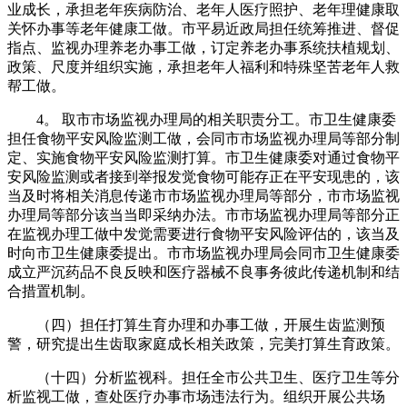
业成长，承担老年疾病防治、老年人医疗照护、老年理健康取
关怀办事等老年健康工做。市平易近政局担任统筹推进、督促
指点、监视办理养老办事工做，订定养老办事系统扶植规划、
政策、尺度并组织实施，承担老年人福利和特殊坚苦老年人救
帮工做。
4。 取市市场监视办理局的相关职责分工。市卫生健康委
担任食物平安风险监测工做，会同市市场监视办理局等部分制
定、实施食物平安风险监测打算。市卫生健康委对通过食物平
安风险监测或者接到举报发觉食物可能存正在平安现患的，该
当及时将相关消息传递市市场监视办理局等部分，市市场监视
办理局等部分该当当即采纳办法。市市场监视办理局等部分正
在监视办理工做中发觉需要进行食物平安风险评估的，该当及
时向市卫生健康委提出。市市场监视办理局会同市卫生健康委
成立严沉药品不良反映和医疗器械不良事务彼此传递机制和结
合措置机制。
（四）担任打算生育办理和办事工做，开展生齿监测预
警，研究提出生齿取家庭成长相关政策，完美打算生育政策。
（十四）分析监视科。担任全市公共卫生、医疗卫生等分
析监视工做，查处医疗办事市场违法行为。组织开展公共场