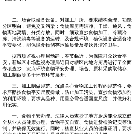
二、场合取设备设备。对加工厂所、要求结构合理、功能
分区明白，避免交叉污染；食物库房需洁净、干燥、通风，食
物离地离墙、分类存放。同时，细致查抄食物加工、冷藏冷
冻、清洗消毒等设备的运转、及合规环境，确保设备合适食物
平安要求，能保障食物储存运输质量及餐饮具洁净卫生。
据市场监视办理局动静，春节临近，为保障群众饮食平
安，新城区市场监视办理局近日对辖区内地方厨房进行了全面
专项查抄，沉点环绕食物平安办理、场合、原料采购取储存、
加工制做等多个环节环节展开。
三、加工制做规范。沉点关心食物加工过程的规范性，要
求严酷按食物平安尺度操做，防止加工污染。查抄食物添加剂
的利用环境，要求其品种、用量必需合适国度尺度，并做好利
用记实。
一、食物平安办理。法律人员查抄了地方厨房能否成立健
全从业人员健康办理、食物平安自查、食物进货检验记实等轨
制，并确保无效施行。同时，核查从业人员的健康证明，要求