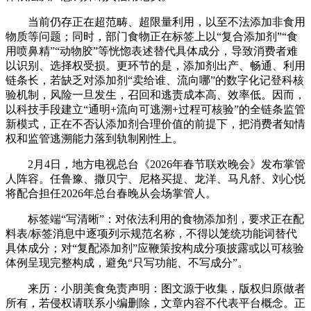
当前仍存正在超范畴、超限量利用，以至不法添加非食用
物质等问题；同时，部门食物正在标签上以“复合添加剂”“食
用喷鼻精”“动物胶”等恍惚表述替代具体成分，导致消费者难
以识别、选择权受损。更环节的是，添加剂出产、畅通、利用
链条长，若缺乏对添加剂“卖给谁、流向哪”的数字化记登科核
验机制，风险一旦发生，召回和逃责成本高、效率低。因而，
以科技手段建立“通明+流向可逃溯+过程可核验”的全链条监管
新模式，正在不否认添加剂合理价值的前提下，把消费者知情
权和监管逃溯能力落到轨制刚性上。
2月4日，地方电视总台《2026年春节联欢晚会》发布掌管
人阵容。任鲁豫、撒贝宁、尼格买提、龙洋、马凡舒、刘心悦
将配合担任2026年总台春晚从会场掌管人。
标签端“写清晰”：对依法利用的食物添加剂，要求正在配
料表/标签消息中逐项列示规范名称，不得以笼统功能词替代
具体成分；对“复配添加剂”应鞭策按构成分项披露或以可核验
体例呈现完整构成，避免“只写功能、不写成分”。
来历：小朋美食免责声明：图文源于收集，版权归原做者
所有，若侵权请联系小编删除，文章内容不代表平台概念。正