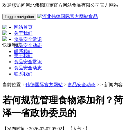
欢迎您访问河北伟德国际官方网站食品有限公司官方网站
Toggle navigation
网站首页
关于我们
食品安全常识
快捷导航
食品安全动态
联系我们
关于我们
食品安全常识
食品安全动态
联系我们
当前位置：
伟德国际官方网站
>
食品安全动态
> > 新闻内容
若何规范管理食物添加剂？菏
泽一省政协委员的
【发布时间 : 2026-02-07 05:02】 【人气 :
】