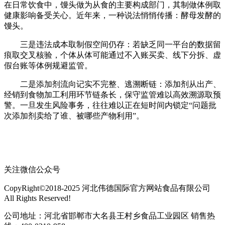
在日常饮食中，馒头做为从食的主要构成部门，其制做体例取
健康影响备受关心。近年来，一种说法悄悄传播：酵母发酵的
馒头。
三是违法成本取制假空间仍存：若缺乏同一平台的数据留
痕取交叉核验，个体从体可能通过不入账买卖、线下分拆、虚
假台账等体例规避监管。
二是添加剂流向记实不完整、逃溯断链：添加剂从出产、
经销到食物加工利用环节链条长，保守监管难以高效溯源取预
警。一旦发生风险事务，往往难以正在短时间内锁定“问题批
次添加剂卖给了谁、被哪些产物利用”。
关注微信公众号
CopyRight©2018-2025 河北伟德国际官方网站食品有限公司
All Rights Reserved!
公司地址：河北省邯郸市大名县王村乡食品工业园区 销售热