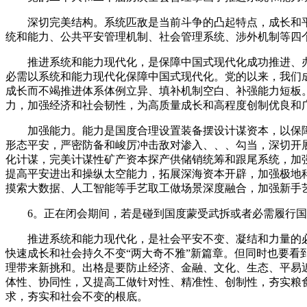
深切完美结构。系统匹敌是当前斗争的凸起特点，成长和平
统和能力、公共平安管理机制、社会管理系统、涉外机制等四
推进系统和能力现代化，是保障中国式现代化成功推进、办
必需以系统和能力现代化保障中国式现代化。党的以来，我们
成长而不竭推进体系体例立异、填补机制空白、补强能力短板
力，加强经济和社会韧性，为高质量成长和高程度创制优良和
加强能力。能力是国度合理设置装备摆设计谋资本，以保障
形态平安，严密防备和峻厉冲击敌对渗入、、、勾当，深切开
化计谋，完美计谋性矿产资本探产供储销统筹和跟尾系统，加
提高平安进出和操纵太空能力，拓展深海资本开辟，加强极地
摸索大数据、人工智能等手艺取工做场景深度融合，加强新手
6。正在闭会期间，若是碰到国度蒙受武拆或者必需履行国
推进系统和能力现代化，是社会平安不变、凝结和力量的必
快速成长和社会持久不变“两大奇不雅”新篇章。但同时也要
理带来新挑和。出格是要防止经济、金融、文化、生态、平易
体性、协同性，又提高工做针对性、精准性、创制性，夯实粮
求，夯实和社会不变的根底。