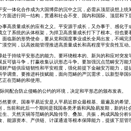
安一体化合作成为大国博弈的沉中之沉，必需从顶层设想上统筹
个方面进行同一结构，贯通和社会不变、国内和国际、顶层和下
事高质量成长的应有之义。平安源于成长，又办事于、感化于成
成立了系统的从体框架，为捍卫高质量成长打下了根本。但也要
。面临新的形势使命，要从党和国度事业成长全局出发，不竭完
广漠空间，以高效能管理推进高质量成长和高程度平安良性互动
处于持续平安形态的能力。要环绕根本的、新兴的和应对突发等
展反可骇斗争，打赢收集认识形态斗争。要加强沉点范畴安万能
强财产链供应链韧性和平安程度，强化前提下金融安万能力，提
科学调查。要推进科技赋能，面向范畴的严沉需求，以新型举国
艺正在范畴的和使用。
际间配合防止侵略的公约的环境，决定和平形态的颁布发表。
然要求。国泰平易近安是人平易近群众最根基、最遍及的希望。
看到，当前和此后一个期间是我国各类矛盾和风险易发期，新的社
近生、天然灾祸等范畴的风险传导、叠加、共振，构成风险分析
食、能源资本、产供链、计谋通道等根本保障能力，提拔下层管