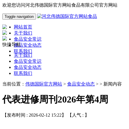
欢迎您访问河北伟德国际官方网站食品有限公司官方网站
Toggle navigation
网站首页
关于我们
食品安全常识
快捷导航
食品安全动态
联系我们
关于我们
食品安全常识
食品安全动态
联系我们
当前位置：
伟德国际官方网站
>
食品安全动态
> > 新闻内容
代表进修周刊2026年第4周
【发布时间 : 2026-02-12 15:22】 【人气 :
】