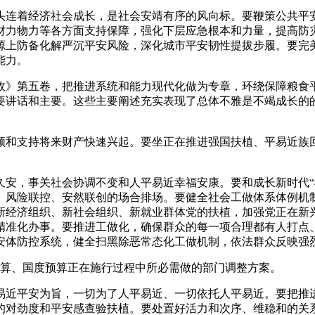
连着经济社会成长，是社会安靖有序的风向标。要鞭策公共平安
财力物力等各方面支持保障，强化下层应急根本和力量，提高防
源上防备化解严沉平安风险，深化城市平安韧性提拔步履。要完
能力。
》第五卷，把推进系统和能力现代化做为专章，环绕保障粮食平
要讲话和主要。这些主要阐述充实表现了总体不雅是不竭成长的
和支持将来财产快速兴起。要坐正在推进强国扶植、平易近族回
，事关社会协调不变和人平易近幸福安康。要和成长新时代“
、风险联控、安然联创的场合排场。要健全社会工做体系体例机
新经济组织、新社会组织、新就业群体党的扶植，加强党正在新
精准化办事。要推进工做化，确保群众的每一项合理都有人打点
安体防控系统，健全扫黑除恶常态化工做机制，依法群众反映强
算、国度预算正在施行过程中所必需做的部门调整方案。
近平安为旨，一切为了人平易近、一切依托人平易近。要把推进
的对劲度和平安感查验扶植。要处置好活力和次序、维稳和的关