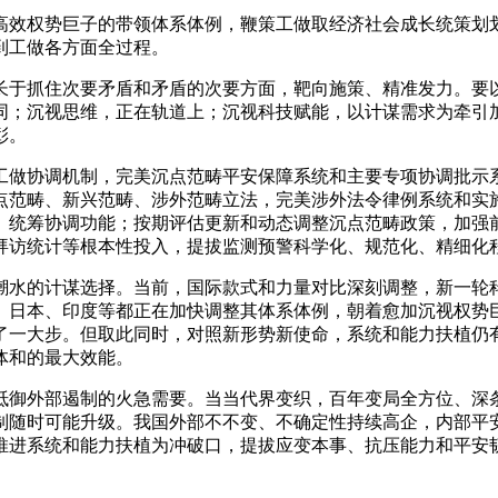
效权势巨子的带领体系体例，鞭策工做取经济社会成长统策划划
到工做各方面全过程。
于抓住次要矛盾和矛盾的次要方面，靶向施策、精准发力。要以
同；沉视思维，正在轨道上；沉视科技赋能，以计谋需求为牵引
彰。
做协调机制，完美沉点范畴平安保障系统和主要专项协调批示系
点范畴、新兴范畴、涉外范畴立法，完美涉外法令律例系统和实
、统筹协调功能；按期评估更新和动态调整沉点范畴政策，加强
拜访统计等根本性投入，提拔监测预警科学化、规范化、精细化
水的计谋选择。当前，国际款式和力量对比深刻调整，新一轮科
、日本、印度等都正在加快调整其体系体例，朝着愈加沉视权势
了一大步。但取此同时，对照新形势新使命，系统和能力扶植仍
体和的最大效能。
御外部遏制的火急需要。当当代界变织，百年变局全方位、深条
制随时可能升级。我国外部不不变、不确定性持续高企，内部平
推进系统和能力扶植为冲破口，提拔应变本事、抗压能力和平安