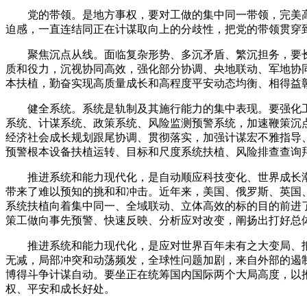
党的带领。是地方事权，要对工做的集中同一带领，完美高
迫感，一直连结同正在计谋取向上的分歧性，把党的带领贯穿
聚焦沉点从线。面临复杂形势、多沉矛盾、繁沉担务，要长
质和役力，沉视协同高效，强化部分协调、央地联动、军地协
本扶植，勤奋实现高质量成长和高程度平安动态均衡、相得益
健全系统。系统是轨制及其施行能力的集中表现。要强化工
系统、计谋系统、政策系统、风险监测预警系统，加速鞭策沉
经济社会成长规划跟尾协调、贯彻落实，加强计谋宏不雅指导
预警根本设备扶植运转、目标和尺度系统扶植、风险排查查询
推进系统和能力现代化，是自动顺应科技变化、世界成长潮
带来了难以预知的挑和和冲击。近年来，美国、俄罗斯、英国
系统扶植向着集中同一、全域联动、立体高效的标的目的前进
策工做向事先预警、快速反映、分析应对改变，阐扬出打好总
推进系统和能力现代化，是应对世界百年未有之大变局、抵
无减，局部冲突和动荡频发，全球性问题加剧，来自外部的遏
博得斗争计谋自动。要坐正在统筹国内国际两个大局高度，以
权、平安和成长好处。