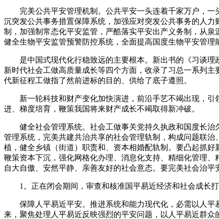
完美公共平安管理机制。公共平安一头连着千家万户，一头
沉突发公共事务措置保障系统，加强应对突发公共事务的人力
制，加强制常态化平安监管，严酷落实平安出产义务制，从泉
健全生物平安监管预警防控系统，全面提高国度生物平安管理
是中国式现代化行稳致远的主要根本。新出书的《习谈理政
新时代社会工做高质量成长等四个方面，收录了习总一系列主
代新征程工做指了然前进标的目的、供给了底子遵照。
新一轮科技和财产变化加快演进，前沿手艺不竭出现，引领
进、梯度培育，鞭策我国将来财产成长不竭取得新冲破。
健全社会管理系统。社会工做事关党持久执政和国度长治久安
管理系统，完美共建共治共享的社会管理轨制，构成问题联治
植，健全乡镇（街道）职责和、资本相婚配轨制。要凸起抓好
鞭策资本下沉，强化网格化办理、消息化支持、精细化管理、
自大自傲、安然平静、亲善友好的社会意态。要完美社会治平
1。正在闭会期间，审查和核准国平易近经济和社会成长打
保障人平易近平安。推进系统和能力现代化，必需以人平易
来，聚焦处理人平易近反映强烈的平安问题，以人平易近群众