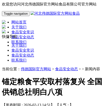
欢迎您访问河北伟德国际官方网站食品有限公司官方网站
Toggle navigation
网站首页
关于我们
食品安全常识
快捷导航
食品安全动态
联系我们
关于我们
食品安全常识
食品安全动态
联系我们
当前位置：
伟德国际官方网站
>
食品安全动态
> > 新闻内容
锚定粮食平安取村落复兴 全国
供销总社明白八项
【发布时间 : 2026-02-13 14:51】 【人气 :
】