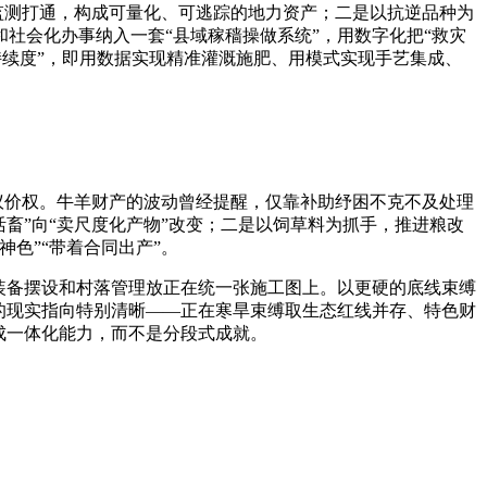
监测打通，构成可量化、可逃踪的地力资产；二是以抗逆品种为
社会化办事纳入一套“县域稼穑操做系统”，用数字化把“救灾
持续度”，即用数据实现精准灌溉施肥、用模式实现手艺集成、
。
议价权。牛羊财产的波动曾经提醒，仅靠补助纾困不克不及处理
活畜”向“卖尺度化产物”改变；二是以饲草料为抓手，推进粮改
色”“带着合同出产”。
装备摆设和村落管理放正在统一张施工图上。以更硬的底线束缚
的现实指向特别清晰——正在寒旱束缚取生态红线并存、特色财
成一体化能力，而不是分段式成就。