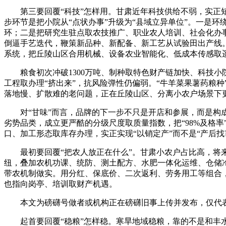
第三要回覆“科技”怎样用。甘肃近年科技供给不弱，实正短
步环节是把小院从“点状办事”升级为“县域立异单位”。一是环
环；二是把研究生驻点取农技推广、职业农人培训、社会化办事
倒逼手艺迭代，鞭策新品种、新配备、新工艺从试验田出产线。
系统，把丘陵山区合用机械、设备农业智能化、低成本传感取遥
粮食初次冲破1300万吨、制种取特色财产链加快、科技小院
工程取办理“挤出来”，抗风险弹性仍偏弱。“牛羊菜果薯药粮
落地慢、扩散难的老问题，正在丘陵山区、分离小农户场景下
对“甘味”而言，品牌的下一步不只是开店和参展，而是构成
劣势品类，成立更严酷的分级尺度取质量指数，把“98%及格
口、加工形态取库存办理，实正实现“以销定产”而不是“产后找
最初要回覆“把农人放正在什么”。甘肃小农户占比高，将来
纽，叠加农机功课、统防、测土配方、水肥一体化运维、仓储冷
带农机制做实。用分红、保底价、二次返利、劳务用工等组合
也指向岗亭、培训取财产机遇。
本文为磅礴号做者或机构正在磅礴旧事上传并发布，仅代表
起首要回覆“稳粮”怎样稳。寒旱地域稳粮，靠的不是和丰水