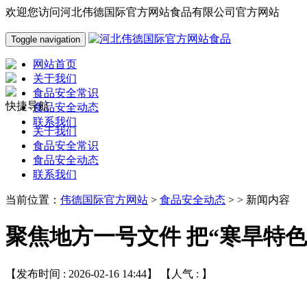
欢迎您访问河北伟德国际官方网站食品有限公司官方网站
Toggle navigation
网站首页
关于我们
食品安全常识
快捷导航
食品安全动态
联系我们
关于我们
食品安全常识
食品安全动态
联系我们
当前位置：
伟德国际官方网站
>
食品安全动态
> > 新闻内容
聚焦地方一号文件 把“寒旱特
【发布时间 : 2026-02-16 14:44】 【人气 :
】