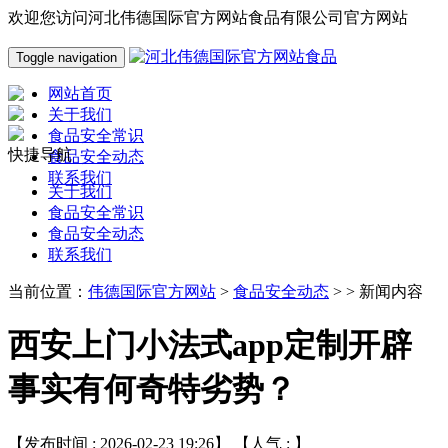
欢迎您访问河北伟德国际官方网站食品有限公司官方网站
Toggle navigation
网站首页
关于我们
食品安全常识
快捷导航
食品安全动态
联系我们
关于我们
食品安全常识
食品安全动态
联系我们
当前位置：
伟德国际官方网站
>
食品安全动态
> > 新闻内容
西安上门小法式app定制开辟
事实有何奇特劣势？
【发布时间 : 2026-02-23 19:26】 【人气 :
】