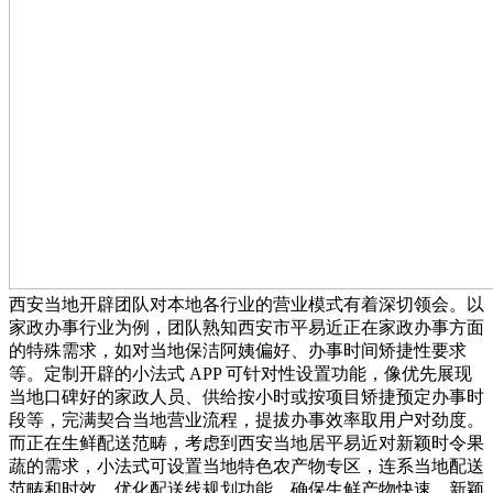
西安当地开辟团队对本地各行业的营业模式有着深切领会。以
家政办事行业为例，团队熟知西安市平易近正在家政办事方面
的特殊需求，如对当地保洁阿姨偏好、办事时间矫捷性要求
等。定制开辟的小法式 APP 可针对性设置功能，像优先展现
当地口碑好的家政人员、供给按小时或按项目矫捷预定办事时
段等，完满契合当地营业流程，提拔办事效率取用户对劲度。
而正在生鲜配送范畴，考虑到西安当地居平易近对新颖时令果
蔬的需求，小法式可设置当地特色农产物专区，连系当地配送
范畴和时效，优化配送线规划功能，确保生鲜产物快速、新颖