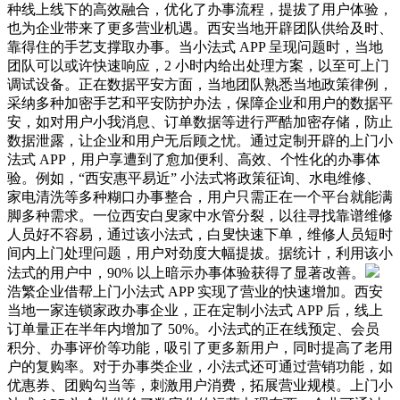
种线上线下的高效融合，优化了办事流程，提拔了用户体验，
也为企业带来了更多营业机遇。西安当地开辟团队供给及时、
靠得住的手艺支撑取办事。当小法式 APP 呈现问题时，当地
团队可以或许快速响应，2 小时内给出处理方案，以至可上门
调试设备。正在数据平安方面，当地团队熟悉当地政策律例，
采纳多种加密手艺和平安防护办法，保障企业和用户的数据平
安，如对用户小我消息、订单数据等进行严酷加密存储，防止
数据泄露，让企业和用户无后顾之忧。通过定制开辟的上门小
法式 APP，用户享遭到了愈加便利、高效、个性化的办事体
验。例如，“西安惠平易近” 小法式将政策征询、水电维修、
家电清洗等多种糊口办事整合，用户只需正在一个平台就能满
脚多种需求。一位西安白叟家中水管分裂，以往寻找靠谱维修
人员好不容易，通过该小法式，白叟快速下单，维修人员短时
间内上门处理问题，用户对劲度大幅提拔。据统计，利用该小
法式的用户中，90% 以上暗示办事体验获得了显著改善。
浩繁企业借帮上门小法式 APP 实现了营业的快速增加。西安
当地一家连锁家政办事企业，正在定制小法式 APP 后，线上
订单量正在半年内增加了 50%。小法式的正在线预定、会员
积分、办事评价等功能，吸引了更多新用户，同时提高了老用
户的复购率。对于办事类企业，小法式还可通过营销功能，如
优惠券、团购勾当等，刺激用户消费，拓展营业规模。上门小