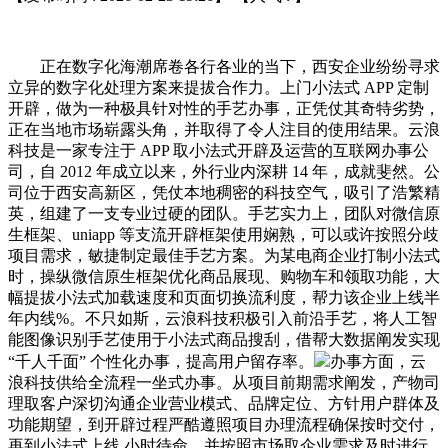
正在数字化海潮席卷各行各业的当下，西安企业纷纷寻求
立异的数字化处理方案来提拔合作力。上门小法式 APP 定制
开辟，做为一种极具针对性的手艺办事，正凭仗其奇特劣势，
正在当地市场崭露头角，并取得了令人注目的使用结果。云浪
科技是一家专注于 APP 取小法式开辟及运营的互联网办事公
司，自 2012 年成立以来，外行业内深耕 14 年，成就斐然。公
司位于西安高新区，凭仗本地稠密的科技空气，吸引了浩繁精
英，组建了一支专业过硬的团队。手艺实力上，团队对微信原
生框架、uniapp 等支流开辟框架使用娴熟，可以或许按照分歧
项目需求，敏捷制定最佳手艺方案。为某电商企业打制小法式
时，操纵微信原生框架优化商品展现、购物车和领取功能，大
幅提拔小法式加载速度和页面切换流利度，帮力该企业上线半
年内线%。不只如斯，云浪科技积极引入前沿手艺，将人工智
能图像识别手艺使用于小法式商品搜刮，借帮大数据阐发实现
“千人千面” 个性化办事，提高用户留存率。
办事方面，云
浪科技供给全流程一坐式办事。从项目前期需求阐发，产物司
理取客户深切沟通企业营业模式、品牌定位、方针用户群体及
功能期望，到开辟过程严酷遵照项目办理流程确保按时交付，
再到小法式上线 小时待命，并按照市场取企业需求及时进行