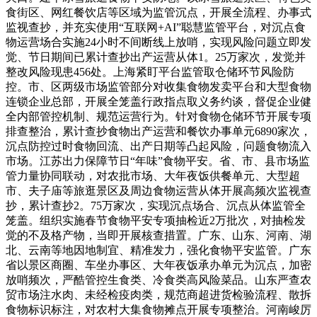
食街区、网红餐饮店等区域为监管沉点，开展全流程、办事式
监视查抄，并充实使用“互联网+AI”聪慧监管平台，对沉点食
物运营场合实施24小时不间断线上放哨，实现风险问题立即发
觉、节日期间已累计查抄出产运营从体1。25万家次，发觉并
整改风险现患456处。上海紧盯平台监管取仓储环节风险防
控。市、区两级市场监管部分对收集食物发卖平台和大型食物
连锁企业总部，开展全笼盖行政指点取义务约谈，督促企业健
全内部管控机制、规范运营行为。针对食物仓储环节开展专项
排查整治，累计查抄食物出产运营和餐饮办事单元6890家次，
沉点防控过时食物回流、出产日期等凸起风险，问题食物流入
市场。江苏出力保障节日“年味”食物平安。省、市、县市场监
管力量协同联动，对农批市场、大年夜饭供餐单元、大型超
市、夫子庙等旅逛景区及周边食物运营从体开展高频次监视查
抄，累计查抄2。75万家次，实现沉点场合、沉点从体监管全
笼盖。组织实施春节食物平安专项抽检近2万批次，对抽检发
觉的不及格产物，当即开展核查措置。广东、山东、河南、湖
北、云南等地因地制宜、精准发力，强化食物平安监管。广东
省以景区商圈、车坐办事区、大年夜饭承办单元为沉点，加密
放哨频次，严酷管控生食类、冷食类高风险菜品。山东严查农
贸市场注水肉、未经检疫肉类，规范商超进货检验流程、散拆
食物标识标注，对农村大集食物摊点开展专项整治。河南峻厉