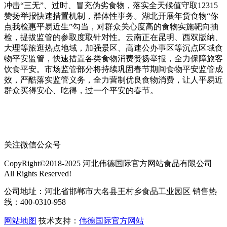
冲击“三无”、过时、冒充伪劣食物，落实全天候值守取12315
赞扬举报快速措置机制，群体性事务。湖北开展年货食物“你
点我检惠平易近生”勾当，对群众关心度高的食物实施靶向抽
检，提拔监管的参取度取针对性。云南正在昆明、西双版纳、
大理等旅逛热点地域，加强景区、高速公办事区等沉点区域食
物平安监管，快速措置各类食物消费赞扬举报，全力保障旅客
饮食平安。市场监管部分将持续巩固春节期间食物平安监管成
效，严酷落实监管义务，全力营制优良食物消费，让人平易近
群众买得安心、吃得，过一个平安的春节。
关注微信公众号
CopyRight©2018-2025 河北伟德国际官方网站食品有限公司
All Rights Reserved!
公司地址：河北省邯郸市大名县王村乡食品工业园区 销售热
线：400-0310-958
网站地图
技术支持：
伟德国际官方网站