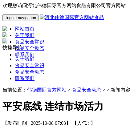
欢迎您访问河北伟德国际官方网站食品有限公司官方网站
Toggle navigation
网站首页
关于我们
食品安全常识
快捷导航
食品安全动态
联系我们
关于我们
食品安全常识
食品安全动态
联系我们
当前位置：
伟德国际官方网站
>
食品安全动态
> > 新闻内容
平安底线 连结市场活力
【发布时间 : 2025-10-08 07:03】 【人气 :
】