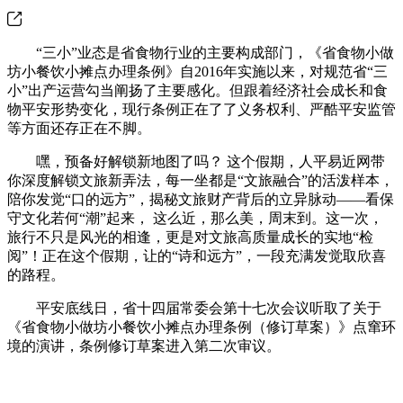
“三小”业态是省食物行业的主要构成部门，《省食物小做
坊小餐饮小摊点办理条例》自2016年实施以来，对规范省“三
小”出产运营勾当阐扬了主要感化。但跟着经济社会成长和食
物平安形势变化，现行条例正在了了义务权利、严酷平安监管
等方面还存正在不脚。
嘿，预备好解锁新地图了吗？ 这个假期，人平易近网带
你深度解锁文旅新弄法，每一坐都是“文旅融合”的活泼样本，
陪你发觉“口的远方”，揭秘文旅财产背后的立异脉动——看保
守文化若何“潮”起来， 这么近，那么美，周末到。这一次，
旅行不只是风光的相逢，更是对文旅高质量成长的实地“检
阅”！正在这个假期，让的“诗和远方”，一段充满发觉取欣喜
的路程。
平安底线日，省十四届常委会第十七次会议听取了关于
《省食物小做坊小餐饮小摊点办理条例（修订草案）》点窜环
境的演讲，条例修订草案进入第二次审议。