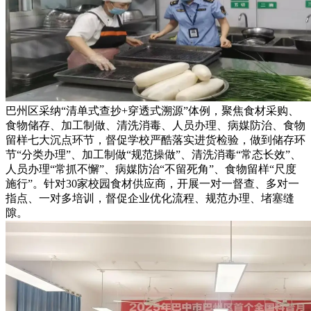
巴州区采纳“清单式查抄+穿透式溯源”体例，聚焦食材采购、
食物储存、加工制做、清洗消毒、人员办理、病媒防治、食物
留样七大沉点环节，督促学校严酷落实进货检验，做到储存环
节“分类办理”、加工制做“规范操做”、清洗消毒“常态长效”、
人员办理“常抓不懈”、病媒防治“不留死角”、食物留样“尺度
施行”。针对30家校园食材供应商，开展一对一督查、多对一
指点、一对多培训，督促企业优化流程、规范办理、堵塞缝
隙。