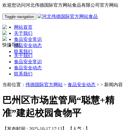
欢迎您访问河北伟德国际官方网站食品有限公司官方网站
Toggle navigation
网站首页
关于我们
食品安全常识
快捷导航
食品安全动态
联系我们
关于我们
食品安全常识
食品安全动态
联系我们
当前位置：
伟德国际官方网站
>
食品安全动态
> > 新闻内容
巴州区市场监管局“聪慧+精
准”建起校园食物平
【发布时间 : 2025-10-17 17:13】 【人气 :
】