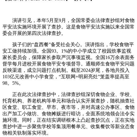
演讲引见，本年5月至9月，全国常委会法律查抄组对食物
平安法实施环境开展了查抄。这是食物平安法实施以来全国常
委会开展的第四次法律查抄。
孩子们的“盘西餐”备受社会关心。演讲指出，学校食物平
安工做持续加强。全国93。1%的中小学成立了校园炊事监视
家长委员会，保障家长参取严沉事项监视。全国16万余表面务
督学每月进校开展食物平安专项督导。通顺师生食物平安问题
反映渠道，成立问题打点机制。截至2024岁尾，各地共投入
103亿元改善中小学食堂，“互联网+明厨亮灶”笼盖率提高至
98。5%。
正在此次法律查抄中，法律查抄组深切食物企业、学校、
托育机构、养老机构等单元和场合认实开展查抄，随机抽查社
区食堂、职工食堂、早市、夜市等，并对高速公办事区、食物
出产加工小做坊、食物摊贩进行暗访，全面系统地领会法令实
施环境。同时，正在结实调研根本上凸起查抄沉点，正在实地
查抄中进一步聚焦学校等集顶用餐单元、收集餐饮等新业态食
物相关轨制落实环境。