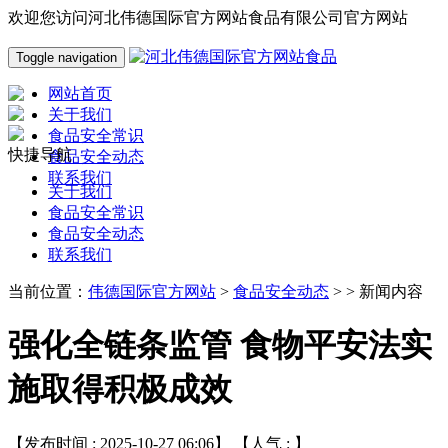
欢迎您访问河北伟德国际官方网站食品有限公司官方网站
Toggle navigation
网站首页
关于我们
食品安全常识
快捷导航
食品安全动态
联系我们
关于我们
食品安全常识
食品安全动态
联系我们
当前位置：
伟德国际官方网站
>
食品安全动态
> > 新闻内容
强化全链条监管 食物平安法实
施取得积极成效
【发布时间 : 2025-10-27 06:06】 【人气 :
】