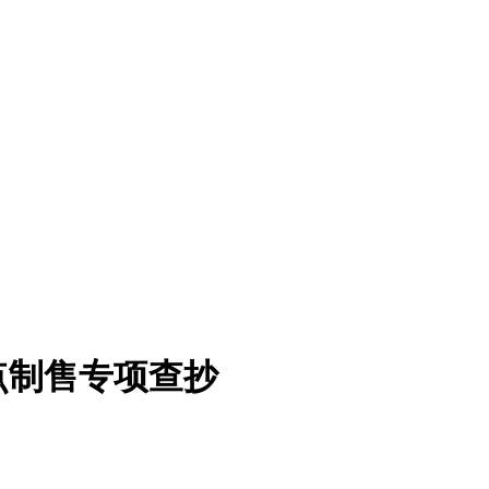
点制售专项查抄