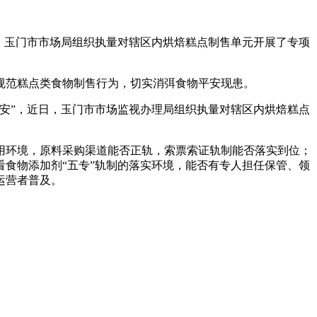
，玉门市市场局组织执量对辖区内烘焙糕点制售单元开展了专项
范糕点类食物制售行为，切实消弭食物平安现患。
安”，近日，玉门市市场监视办理局组织执量对辖区内烘焙糕点
环境，原料采购渠道能否正轨，索票索证轨制能否落实到位；
食物添加剂“五专”轨制的落实环境，能否有专人担任保管、领
运营者普及。