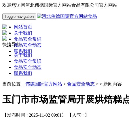
欢迎您访问河北伟德国际官方网站食品有限公司官方网站
Toggle navigation
网站首页
关于我们
食品安全常识
快捷导航
食品安全动态
联系我们
关于我们
食品安全常识
食品安全动态
联系我们
当前位置：
伟德国际官方网站
>
食品安全动态
> > 新闻内容
玉门市市场监管局开展烘焙糕
【发布时间 : 2025-11-02 09:01】 【人气 :
】