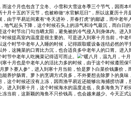
而这个月也包含了立冬、小雪和大雪这冬季三个节气，因而本年
历十月十五的下元节，也被称做“水官解厄日”，所以这夏历十月
候，由于平易近间素有“冬天进补，开春打虎”的鄙谚，而中老年
前，地气起头下降，这个时候石头上的凉气和冷气最沉，而白日
是这个时节出门勾当晒太阳，避免被的冷气侵入到身体内。进入
个时候提高室内温度是很主要的。可是进入到寒十月当前，中老
以这个时节中老年人入睡的时候，记得跟取暖设备连结必然的平
以外，这腌菜的口胃比力沉，也合适良多中老年人的口胃。进入
个时节中老年人吃腌菜记得适可而止。
“暖八月，温九月，十
到寒十月也是中老年人的活比力多的时候，由于这个时候遵照保
十月萝卜赛人参”，进入到寒十月当前，恰是萝卜白菜价钱廉价，
也能养护肠胃。萝卜的烹调方式良多，不外要想去除萝卜的臭味
月，这个时候还没有上冻，因而渔平易近还能够出海捕捞功课，
少。进入到寒十月，这个时候海水的温度走低，良多海鱼为了积
上冻当前，这新颖的海鱼不只价钱高，也会越来越少。今天正式