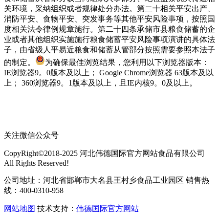
关环境，采纳组织或者规律处分办法。第二十相关平安出产、
消防平安、食物平安、突发事务等其他平安风险事项，按照国
度相关法令律例规章施行。第二十四条承储市县粮食储蓄的企
业或者其他组织实施施行粮食储蓄平安风险事项演讲的具体法
子，由省级人平易近粮食和储蓄从管部分按照需要参照本法子
的制定。
为确保最佳浏览结果，您利用以下浏览器版本：
IE浏览器9。0版本及以上； Google Chrome浏览器 63版本及以
上； 360浏览器9。1版本及以上，且IE内核9。0及以上。
关注微信公众号
CopyRight©2018-2025 河北伟德国际官方网站食品有限公司
All Rights Reserved!
公司地址：河北省邯郸市大名县王村乡食品工业园区 销售热
线：400-0310-958
网站地图
技术支持：
伟德国际官方网站