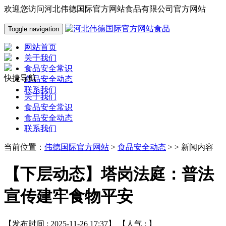
欢迎您访问河北伟德国际官方网站食品有限公司官方网站
Toggle navigation
网站首页
关于我们
食品安全常识
快捷导航
食品安全动态
联系我们
关于我们
食品安全常识
食品安全动态
联系我们
当前位置：
伟德国际官方网站
>
食品安全动态
> > 新闻内容
【下层动态】塔岗法庭：普法
宣传建牢食物平安
【发布时间 : 2025-11-26 17:37】 【人气 :
】