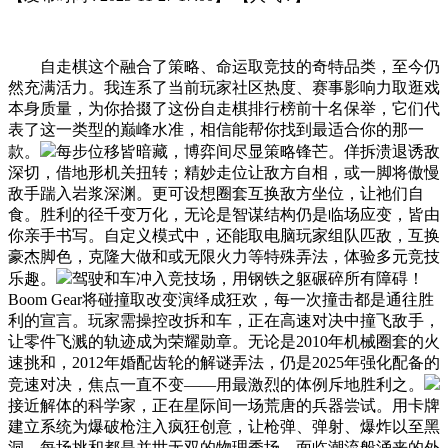
自走棋这个融合了策略、命运取竞技的奇特品类，至今仍
然充满活力。我连系了当前玩家社区热度、赛事影响力取逛戏
本身质量，为你拾掇了这份自走棋排行榜前十名保举，它们代
表了这一类型的巅峰水准，相信能帮你找到最适合你的那一
款。
每步位移皆暗藏，博弈间尽显策略锋芒。佯拆溃退诱敌
深切，借地形机关扭转；精妙走位让敌方自相，或一脚将傲慢
敌手踹入岩浆深渊。更可设想圈套互换敌方坐位，让祂们自
食。胜利的径千变万化，无论是智谋结构仍是临场应变，皆由
你亲手书写。自定义模式中，还能取电脑玩家组队匹敌，互换
豪杰脚色，克隆大做和或无限火力等特殊弄法，体验多元竞技
乐趣。
驾驶和车冲入竞技场，用钢铁之躯碾碎所有障碍！
Boom Gear将碰撞取改变演绎成狂欢，每一次撞击都是通往胜
利的宣言。玩家需操控改拆和车，正在高速对决中撞飞敌手，
让零件飞溅的轨迹成为荣耀勋章。无论是2010年机械圈套的火
速挑和，2012年婚配齿轮的解谜弄法，仍是2025年强化配备的
竞速对决，焦点一直不变——用最激烈的体例斥地胜利之。
接近解体的科学家，正在星际间一场荒唐的兵器尝试。用卡牌
建立系统为爆破枪注入疯狂创意，让枪弹、弹射、爆炸以至黑
洞，每场挑和都是并世无双的物理秀场。面临潮流般涌来的外