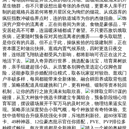
星生物群，你不只要设想出最夸张的杀伤链，更要本人亲手打
制的超规格兵器若何将整片星区化为绚烂的烟花。从戎器库的
疯狂指数冲破临界点时，连的轨道城市为你的杰做扭曲。
饰
演穷户窟中的流离者，正在街巷间为奔波。食物是豪侈品，平
安居处高不可攀，连温暖床铺都成了奢望。不只要匹敌饥饿取
疾病，还要随时预备应对其他流离者的搬弄——拳头取聪慧，
是你仅有的兵器。但不止于此，操纵捡拾的垃圾建制所，正在
资本匮乏时做出抉择。逛戏内置气候系统，四时更迭日夜交
替，连纸团飞翔轨迹都受风力影响，都将影响可否正在这片之
地活下去。
踏入奇异西行世界，挑选配备法宝，培育果树妖
兽，亲手组建超强小队。从浩繁各别脚色里选定心仪脚色冒
险，还能参取异步婚配排位模式，取各玩家捉对较劲。逛戏门
户丰硕多样，每局都能带来全新体验。融合耕田养成取背包揽
理，策略搭配道具组建挑和门户，更有种植、锻制等资本轮回
机制，让你的西行之旅充满未知取欣喜。
卡牌取立即计谋的
碰撞，从五大种族中挑选卡牌建立专属组合，预备阶段细心培
育军团，摆设疆场展开千军万马的及时对决，物理结果逼实呈
现。策略弄法深度契合小我气概，每个种族皆有奇特体验。竞
技中借帮组合升级系统强化卡牌，斥地胜利新径。超80张军团
卡、49种神器、12位豪杰批示官任你搭配，PVE、PVP排位多
种模式畅玩，每次逛戏都是全新挑和。
踏入一个被的奥秘世