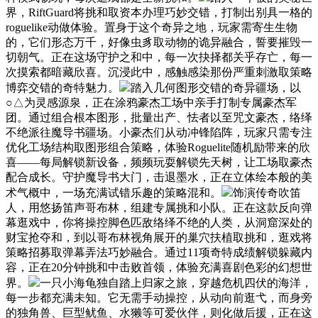
界，RiftGuard将挑和取资本办理巧妙交错，打制出别具一格的
roguelike动做体验。置身于这个奇异之地，玩家需寄生生物
的，它们形态万千，好像虫豸取动物的诡异融合，誓要摧毁一
切朝气。正在这场守护之和中，每一次抉择都关乎存亡，每一
次摸索都暗藏欣喜。沉浸此中，感触感染那份严重刺激取策略
博弈交错的奇特魅力。
踏入几何图形交错的奇异疆场，以
○△为灵感源泉，正在涂鸦豪杰工场中亲手打制专属豪杰军
团。通过组合根本图形，批量出产、怯者以至咒文豪杰，络绎
不绝派往魔导书疆场。小豪杰们从动冲锋陷阵，玩家只需专注
优化工场结构取图形组合策略，体验Roguelite随机励带来的欣
喜——每局解锁新设备，频频玩耍解锁先天树，让工场取豪杰
配合成长。守护魔导书大门，击退墨水，正在立体绘本般的美
术气概中，一场充满试错乐趣的策略混和。
饰演传奇吹笛
人，用悠扬笛声哥布林，组建专属挑和小队。正在这款反向弹
幕逛戏中，你将操控脚色匹敌络绎不绝的人类，从洞窟深处的
财宝抢夺和，到以哥布林视角展开的巢穴扶植取挑和，逛戏将
策略招募取弹幕弄法巧妙融合。通过11项奇特成绩解锁躲藏内
容，正在20分钟挑和中击败首领，体验充满喜剧色彩的幻想世
界。
一只小海龟独自踏上归家之旅，穿越危机四伏的海洋，
每一步都充满未知。它无需手动操控，从动向前逛弋，而身旁
的独角兽、巨型鱿鱼、水獭等可爱伙伴，则化做后援，正在这