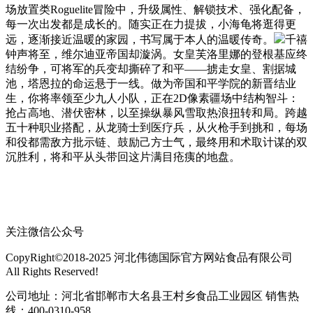
场放置类Roguelite冒险中，升级属性、解锁技术、强化配备，
每一次出发都是成长的。随实正在力提拔，小海龟将逛得更
远，逐渐接近温暖的家园，书写属于本人的温暖传奇。
千禧
钟声将至，维尔迪亚帝国却漩涡。女皇芙洛里娜的登根基应终
结纷争，可将军的兵变却撕碎了和平——掳走女皇、割据城
池，塔恩拉的命运悬于一线。做为帝国和平学院的新晋结业
生，你将率领至少九人小队，正在2D像素疆场中结构智斗：
抢占高地、潜伏密林，以至操纵暴风雪取热浪扭转和局。跨越
五十种职业搭配，从龙骑士到医疗兵，从火枪手到挑和，每场
和役都需敌方批示链、鼓励己方士气，最终用和术取计谋的双
沉胜利，将和平从头带回这片满目疮痍的地盘。
关注微信公众号
CopyRight©2018-2025 河北伟德国际官方网站食品有限公司
All Rights Reserved!
公司地址：河北省邯郸市大名县王村乡食品工业园区 销售热
线：400-0310-958