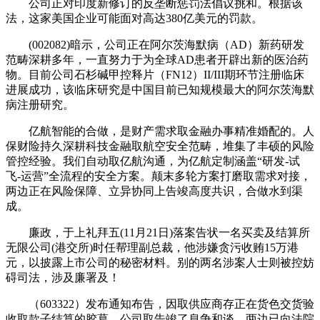
公司正对印度新修订的反垄断惩罚法倡议挑和。根据该
法，这家美国企业可能面对高达380亿美元的罚款。
(002082)暗示，公司正在阿尔茨海默病（AD）新药研发
范畴深耕多年，一直努力于为全球AD患者开辟出新的医治药
物。目前公司石杉碱甲控释片（FN12）II/III期环节注册临床
进展成功，该临床研究是中国目前已知规模最大的阿尔茨海默
病注册研究。
亿航智能的合做，是财产需求取金融办事精准婚配的。人
保财险持久深耕科技金融取航空安全范畴，堆集了丰硕的风险
管控经验。我们自动取亿航沟通，为亿航定制涵盖“研发-试
飞-运营”全流程的安全方案。颠末多轮方案打磨取需求对接，
两边正在风险保障、立异协同上告竣高度共识，合做水到渠
成。
廉政，于上礼拜五(11月21日)落案告状一名买卖及结算所
无限公司(港交所)时任帮理副总裁，他涉嫌贪污收贿15万港
元，以披露上市公司的秘密材料。别的两名涉案人士则被控妨
碍司法，涉及廉署及！
（603322）发布通知布告，因取供应商存正在货色交货验
收取款子结算的胶葛，公司取告竣了息争和谈，两边已向法院