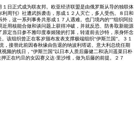
１日正式成为联友邦。欧亚经济联盟是由俄罗斯从导的独联体
尔利周刊》社遭武拆袭击，形成１２人灭亡，多人受伤。８日和
外，这一系列事务共形成１７人遇难。也门境内的“”组织阿拉
易近用核能合做和谈问题上获得冲破，并就反恐、防务取新能源
了原定当日参不雅印度泰姬陵的打算，转道前去沙特，亲身怀念
。该组织曾正在客岁颁布发表支撑极端组织“伊斯兰国”。３１
总统，接替此前因春秋缘由告退的纳波利塔诺。意大利总统任期
视频的线日，“伊斯兰国”以日本人质后藤健二和汤川遥菜日朴
关押正在约旦的女囚赛义达·里沙维，做为后藤的前提。２７