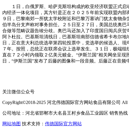
１日，白俄罗斯、哈萨克斯坦构成的欧亚经济联盟正式启动
内经济一体化项目，其方针是正在２０２５年前实现联盟内部
９日，巴黎南郊一所犹太学校附近和巴黎万塞讷门犹太食物杂
伯半岛分支声称对事务担任。２５日至２７日，美国总统奥巴
合做等范畴议题告竣分歧。奥巴马还加入了印度国日阅兵庆贺
阿卜杜拉。巴基斯坦清线日，巴基斯坦南部信德省希卡布尔地域
日，正在意大利总统选举第四轮投票中，党选举的候选人、现
７年。按照，总统正在联席会议上选举发生。３１日，极端组织
直在７２小时内领取２亿美元赎金。“伊斯兰国”相关网坐呈现
日，“伊斯兰国”发布了后藤的图像和一段音频。后藤正在音频中
关注微信公众号
CopyRight©2018-2025 河北伟德国际官方网站食品有限公司 All Righ
公司地址：河北省邯郸市大名县王村乡食品工业园区 销售热线：400-
网站地图
技术支持：
伟德国际官方网站