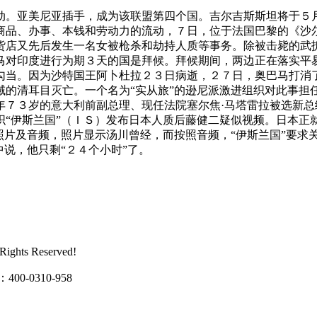
。亚美尼亚插手，成为该联盟第四个国。吉尔吉斯斯坦将于５月
商品、办事、本钱和劳动力的流动，７日，位于法国巴黎的《沙
货店又先后发生一名女被枪杀和劫持人质等事务。除被击毙的武拆
马对印度进行为期３天的国是拜候。拜候期间，两边正在落实平
勾当。因为沙特国王阿卜杜拉２３日病逝，２７日，奥巴马打消
的清耳目灭亡。一个名为“实从旅”的逊尼派激进组织对此事担任
年７３岁的意大利前副总理、现任法院塞尔焦·马塔雷拉被选新
“伊斯兰国”（ＩＳ）发布日本人质后藤健二疑似视频。日本正就
照片及音频，照片显示汤川曾经，而按照音频，“伊斯兰国”要求
说，他只剩“２４个小时”了。
ts Reserved!
0310-958