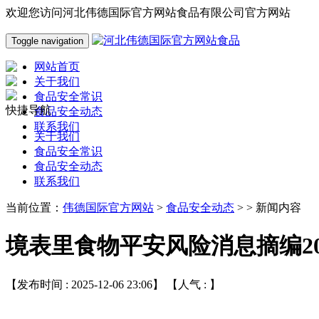
欢迎您访问河北伟德国际官方网站食品有限公司官方网站
Toggle navigation
网站首页
关于我们
食品安全常识
快捷导航
食品安全动态
联系我们
关于我们
食品安全常识
食品安全动态
联系我们
当前位置：
伟德国际官方网站
>
食品安全动态
> > 新闻内容
境表里食物平安风险消息摘编202
【发布时间 : 2025-12-06 23:06】 【人气 :
】