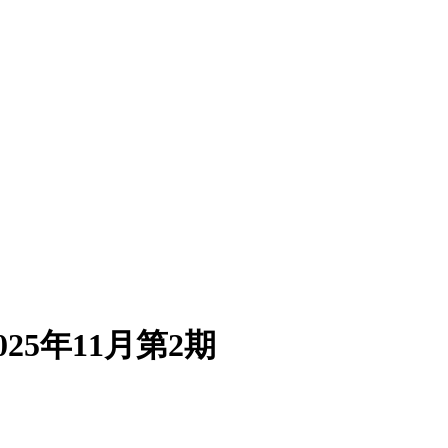
5年11月第2期