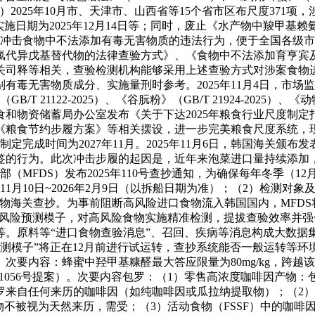
等；（2）2025年10月市、天津市、山西省等15个省市区布尺度371项
）、实施日期为2025年12月14日等；同时，废止《水产物中羧甲基赖氨酸
为峻厉冲击食物中不法添加有毒无害物质的违法行为，便于全国各
氯代异戊基替代物的法律查验方式》、《食物中不法添加育亨宾
关司释等相关，查验检测机构能够采用上述查验方式对涉案食物
毒无害物质成分、实施量刑时参考。2025年11月4日，市场
1122-2025）、《谷朊粉》（GB/T 21924-2025）、《动
国度粮食和物资储蓄局办公室发布《关于下达2025年粮食行业尺度制
粮食节约步履方案》等相关摆设，进一步完美粮食尺度系统，现下
完成时间为2027年11月。2025年11月6日，韩国海关颁布发
签的行为。此次冲击步履的起因是，近年来泡菜进口量持续添加
部（MFDS）发布2025年110号查抄通知，为确保每年冬季（
月10日~2026年2月9日（以拆船日期为准）；（2）检测对象及
进口食物海关查抄。为事前阻断高风险进口食物流入韩国国内，MFD
I）风险预测模子，对高风险食物实施精准检测，提拔查验效率并
等。原料等“进口食物查验消息”、召回、疾病等消息构成大数据
测模子”将正在12月前进行试运转，查抄系统能否一般运转等环境后
内容：蜂蜜中羟甲基糠醛最大答应限量为80mg/kg，跨越该限量
P1056号提案）。次要内容包罗：（1）零售高浓度咖啡因产物：
罗来自任何来历的咖啡因（如纯咖啡因或瓜拉纳提取物）；（2
物不被视为天然来历，需受；（3）活动食物（FSSF）中的咖