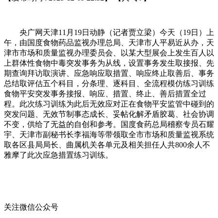
央广网天津11月19日动静（记者贾立梁）今天（19日）上
午，由国度食物药品监视办理总局、天津市人平易近从办，天
津市市场和质量监视办理委员会、以某大型展会上发生百人以
上群体性食物中毒突发事务为从线，设置事务发生取接报、先
期查询拜访取演讲、应急响应取措置、响应终止取善后、事务
总结取评估五个科目，分条理、逐科目、全流程模仿练习训练
食物平安突发事务接报、响应、措置、终止、善后措置全过
程。此次练习训练为此后无效应对正在食物平安监管中碰到的
突发问题、无效节制事态成长、妥帖化解矛盾胶葛、社会协调
不变，供给了无益的自创和参考。国度食药总局稽察专员石耀
宇、天津市副秘书长李福海等带领取全市市场和质量监视系统
取各区县局局长、曲属机关各单元及相关担任人共800余人不
雅摩了此次应急措置练习训练。
关注微信公众号