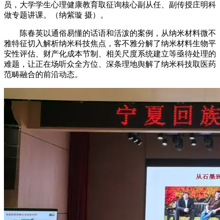
员，大学学生心理健康教育取征询核心副从任、副传授庄明科
做专题讲课。（纳紫璇 摄）。
陈春英以通俗易懂的话语和活泼的案例，从纳米材料微不
雅特征切入解析纳米科技焦点，客不雅分解了纳米材料生物平
安性评估、财产化成本节制、相关尺度系统建立等亟待处理的
难题，让正在场听众全方位、深条理地舆解了纳米科技取医药
范畴融合的前沿动态。