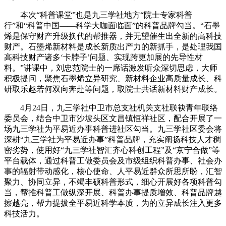
本次“科普课堂”也是九三学社地方“院士专家科普
行”和“科普中国——科学大咖面临面”的科普品牌勾当。“石墨
烯是保守财产升级换代的帮推器，并无望催生出全新的高科技
财产。石墨烯新材料是成长新质出产力的新抓手，是处理我国
高科技财产诸多‘卡脖子’问题、实现跨更加展的先导性材
料。”讲课中，刘忠范院士的一席话激发听众深切思虑，大师
积极提问，聚焦石墨烯立异研究、新材料企业高质量成长、科
研取乐趣若何双向奔赴等问题，取院士共话新材料财产成长。
4月24日，九三学社中卫市总支社机关支社联袂青年联络
委员会，结合中卫市沙坡头区文昌镇恒祥社区，配合开展了一
场九三学社为平易近办事科普进社区勾当。九三学社区委会将
深耕“九三学社为平易近办事”科普品牌，充实阐扬科技人才稠
密劣势，使用好“九三学社智汇齐心科创工程”及“京宁合做”等
平台载体，通过科普工做委员会及市级组织科普办事、社会办
事的辐射带动感化，核心使命、人平易近群众所思所盼，汇智
聚力、协同立异，不竭丰硕科普形式，细心开展好各项科普勾
当，帮推科普工做纵深开展、科普办事提质增效、科普品牌越
擦越亮，帮力提拔全平易近科学本质，为的立异成长注入更多
科技活力。