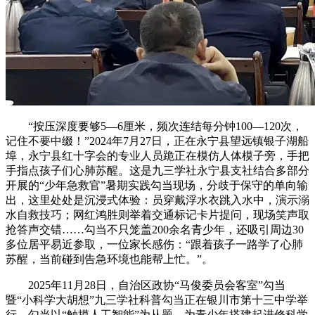
“按压深度要够5—6厘米，频次连结每分钟100—120次，
记住不要中缀！”2024年7月27日，正在永宁县望远镇银子湖船
埠，永宁县红十字会的专业人员跪正在模仿人体模子旁，手把
手指点孩子们心肺苏醒。这是九三学社永宁县支社结合多部分
开展的“少年急救官”暑期实践勾当现场，分歧于保守的单向输
出，这里处处是沉浸式体验：员穿戴浮水衣跳入水中，演示溺
水自救技巧；网红鸿胜则举着交通标记卡片提问，现场笑声取
抢答声交错……勾当不只笼盖200余名青少年，还吸引周边30
多位居平易近参取，一位家长感伤：“跟着孩子一路学了心肺
苏醒，当前碰到告急环境也能帮上忙。”。
2025年11月28日，自治区政协“马俊委员会客室”勾当
暨“小科学大胡想”九三学社科普勾当正在银川市第十三中学举
行，勾当以“触摸人工智能”为从题，为青少年搭建起进修科学