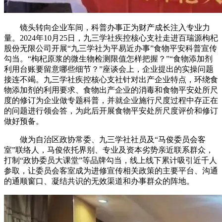
镜头转向企业车间，科普办事正为财产成长注入专业力
量。2024年10月25日，九三学社疾控核心支社走进百瑞源枸杞
股份无限公司开展“九三学社为平易近办事”食物平安科普宣传
勾当。“枸杞原浆的微生物检测限值怎样把握？”“食物添加剂
利用台账要留意哪些细节？”座谈会上，企业提出的实操问题
接连不竭。九三学社疾控核心支社针对出产企业特点，环绕食
物添加剂的利用要求、食物出产企业的消毒和食物平安处所尺
度的修订为企业做专题科普，并就企业施行尺度过程中存正在
的问题进行领会答，为此后开展食物平安处所尺度评价和修订
做好预备。
做为自治区政协常委、九三学社社员及“马俊委员会客
室”联络人，马俊依托界别、专业及资本劣势亲近联系群众，
打制“政协委员大课堂”等品牌勾当，线上线下累计吸引近千人
参取，让委员会客室成为进修宣传相关政策的主要平台、沟通
的通顺窗口、凝结共识的无效渠道和办事群众的阵地。