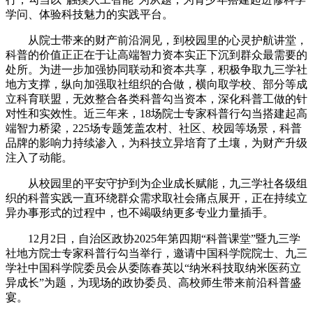
学问、体验科技魅力的实践平台。
从院士带来的财产前沿洞见，到校园里的心灵护航讲堂，
科普的价值正正在于让高端智力资本实正下沉到群众最需要的
处所。为进一步加强协同联动和资本共享，积极争取九三学社
地方支撑，纵向加强取社组织的合做，横向取学校、部分等成
立科育联盟，无效整合各类科普勾当资本，深化科普工做的针
对性和实效性。近三年来，18场院士专家科普行勾当搭建起高
端智力桥梁，225场专题笼盖农村、社区、校园等场景，科普
品牌的影响力持续渗入，为科技立异培育了土壤，为财产升级
注入了动能。
从校园里的平安守护到为企业成长赋能，九三学社各级组
织的科普实践一直环绕群众需求取社会痛点展开，正在持续立
异办事形式的过程中，也不竭吸纳更多专业力量插手。
12月2日，自治区政协2025年第四期“科普课堂”暨九三学
社地方院士专家科普行勾当举行，邀请中国科学院院士、九三
学社中国科学院委员会从委陈春英以“纳米科技取纳米医药立
异成长”为题，为现场的政协委员、高校师生带来前沿科普盛
宴。