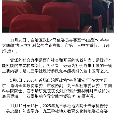
11月28日，自治区政协“马俊委员会客室”勾当暨“小科学
大胡想”九三学社科普勾当正在银川市第十三中学举行。（郝
婧 摄）。
党派的社会办事是面向社会和开展的实践勾当，是履行本
能机能的主要构成部门。将科普工做做为社会办事工做的一项
主要内容，是九三学社履行参政党本能机能的题中应有之义。
5月6日，2025年首场自治区政协“科普课堂”正在大学开
讲，邀请全国政协常委、市政协副、九三学社市委从委、中国
科学院院士、石墨烯研究院院长刘忠范以“新材料财产成长的
底层逻辑——石墨烯的立异实践”为题进行专题讲课。
11月12日至13日，2025年九三学社地方院士专家科普行
（吴忠坐）勾当举办。九三学社地方教育文化特地委员会委