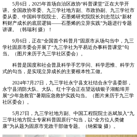
5月6日，2025年首场自治区政协“科普课堂”正在大学开
讲。全国政协常委、九三学社地方副、市政协副、九三学社市
委从委、中国科学院院士、石墨烯研究院院长刘忠范以“新材
料财产成长的底层逻辑——石墨烯的立异实践”为题进行专题
讲课。（韩瑞利 摄）！
9月6日，正在“全国首个科普月”固原市从场勾当中，九三
学社固原市委会开展了“九三学社为平易近办事科普课堂”勾
当。（图片来历于九三学社区委会）。
科普是国度和社会普及科学手艺学问、科学思惟、科学方
式的勾当，是实现立异成长的主要根本性工做。
2024年7月27日，九三学社永宁县支社结合永宁县委部，
永宁县消防大队、大队、红十字会正在望远镇银子湖船埠开
展“少年急救官”暑期应急救护实践勾当。（图片来历于九三学
社区委会）。
5月27日，九三学社地方副、中国工程院院士丛斌加入“九
三学社地方院士专家科普固原行”勾当，以“全方位人类健
康”为从题为固原市党政干部做专题。（纳紫璇 摄）。