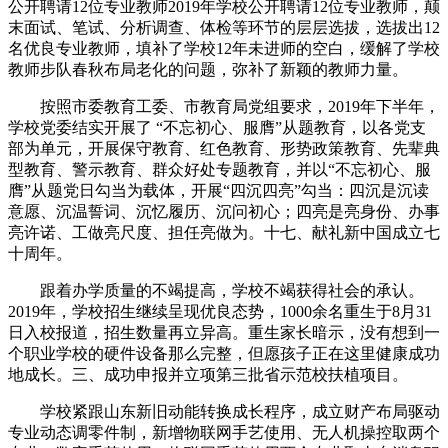
公开聘请12位专业教师2019年学校公开聘请12位专业教师，颠
末面试、笔试、分析调查、体检等环节的层层选拔，选拔出12
名优良专业教师，填补了学校12年未进师的空白，缓解了学校
教师步队春秋布局老化的问题，弥补了新颖的教师力量。
按照市委教育工委、市教育局党组要求，2019年下半年，
学校党委结实开展了 “不忘初心、服膺”从题教育，以各党支
部为单元，开展保守教育、红色教育、形势政策教育、先辈典
型教育、警示教育、群众好处专题教育，并以“不忘初心、服
膺”从题党日勾当为载体，开展“四沉四亮”勾当：四沉是沉读
意愿、沉温誓词、沉忆履历、沉问初心；四亮是亮身份、办事
亮许诺、工做亮尺度、担任亮做为。十七、献礼新中国成立七
十周年。
跟着办学质量的不竭提高，学校不竭获得社会的承认。
2019年，学校招生继续呈现优良态势，1000余名重生于8月31
日入校报道，招生数量再立异高。重生家长暗示，没有想到一
个职业学校的硬件设备那么完整，但愿孩子正在这里健康成功
地成长。三、成功申报并立项第三批省示范校扶植项目。
学校紧跟山东新旧动能转换成长程序，成立财产布局驱动
专业动态调零件制，新增物联网手艺使用、无人机操控取两个