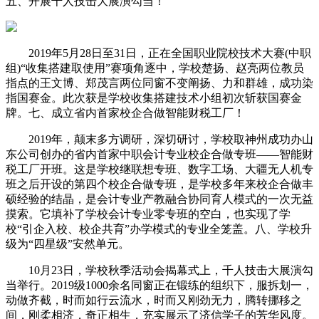
五、开展千人技击大展演勾当！
2019年5月28日至31日，正在全国职业院校技术大赛(中职
组)“收集搭建取使用”赛项角逐中，学校楚扬、赵亮两位教员
指点的王文博、郑茂言两位同窗不变阐扬、力和群雄，成功染
指国赛金。此次获是学校收集搭建技术小组初次斩获国赛金
牌。七、成立省内首家校企合做智能财税工厂！
2019年，颠末多方调研，深切研讨，学校取神州成功办山
东公司创办的省内首家中职会计专业校企合做专班——智能财
税工厂开班。这是学校继联想专班、数字工场、大疆无人机专
班之后开设的第四个校企合做专班，是学校多年来校企合做丰
硕经验的结晶，是会计专业产教融合协同育人模式的一次无益
摸索。它填补了学校会计专业零专班的空白，也实现了学
校“引企入校、校企共育”办学模式的专业全笼盖。八、学校升
级为“四星级”安然单元。
10月23日，学校秋季活动会揭幕式上，千人技击大展演勾
当举行。2019级1000余名同窗正在锻练的组织下，服拆划一，
动做齐截，时而如行云流水，时而又刚劲无力，腾转挪移之
间，刚柔相济，奇正相生，充实展示了济信学子的芳华风度。