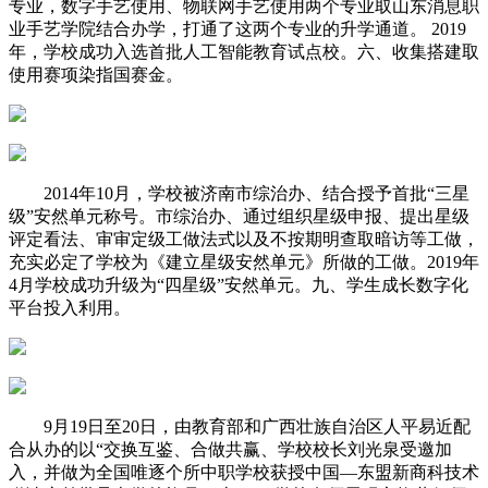
专业，数字手艺使用、物联网手艺使用两个专业取山东消息职
业手艺学院结合办学，打通了这两个专业的升学通道。 2019
年，学校成功入选首批人工智能教育试点校。六、收集搭建取
使用赛项染指国赛金。
2014年10月，学校被济南市综治办、结合授予首批“三星
级”安然单元称号。市综治办、通过组织星级申报、提出星级
评定看法、审审定级工做法式以及不按期明查取暗访等工做，
充实必定了学校为《建立星级安然单元》所做的工做。2019年
4月学校成功升级为“四星级”安然单元。九、学生成长数字化
平台投入利用。
9月19日至20日，由教育部和广西壮族自治区人平易近配
合从办的以“交换互鉴、合做共赢、学校校长刘光泉受邀加
入，并做为全国唯逐个所中职学校获授中国—东盟新商科技术