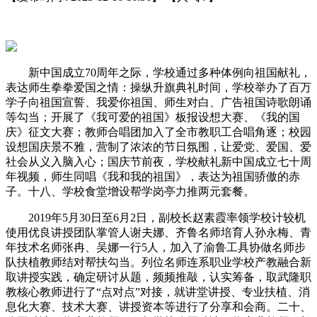
新中国成立70周年之际，学校通过多种体例向祖国献礼，
表达师生拳拳爱国之情：操纵升旗典礼时间，学校举办了百万
学子向祖国宣誓、我爱你祖国、师生对白、广告祖国诗歌朗诵
等勾当；开展了《我可爱的祖国》板报设想大赛、《我的国
庆》征文大赛；教师合唱团加入了全市教职工合唱角逐；校园
设想国庆景不雅，营制了浓浓的节日氛围，让爱党、爱国、爱
社会从义入脑入心；国庆节前夜，学校献礼新中国成立七十周
年视频，师生同唱《我和我的祖国》，表达为祖国骄傲的赤
子。十八、学校食堂增设帮学岗亭力推两元套餐。
2019年5月30日至6月2日，副校长赵素霞率领学校计较机
使用优良讲授团队掌管人谢夫娜、齐鲁名师培育人孙永梅、青
年技术名师张冉、吴娜一行5人，加入了渝鲁工具协做名师步
队扶植教师结对帮扶勾当。列位名师连系职业学校产教融合新
取讲授实践，确定研讨从题，频频推敲，认实筹备，取武隆职
教核心教师进行了“点对点”对接，就讲堂讲授、专业扶植、消
息化大赛、技术大赛、讲授资本等进行了分享和会商。二十、