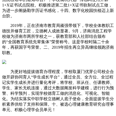
1+X证书试点院校。积极推进第二批1+X证书轨制试点工做，
为进一步阐扬勤学历证书感化，十四、数字化校园扶植迈上新
台阶。
2019年，正在济南市教育局顽强带领下，学校全体教职工
德技并修育工匠，立德树人成效显著。9月，济南消息工程学
校做为济南市两所学校之一，获教育部和人社部结合颁布
的“全国教育系统先辈集体”荣誉称号。这是学校时隔二十余
年，再获国字号荣誉。二、2019年招生再立异高继续领跑济南
职教。
为更好地提拔德育办理程度，学校取厦门优芽公司校企合
做开辟协同育人“学生成长平台”，通过全员、全方位、全过程
记实学生成长并进行量化考评，将学校、班从任、任课教师、
学生、家长无机连接，通过大数据阐发科学建模，进行行为预
警、科学预判，实现学校德育工做的消息化、可视化、智能
化。为结实落实中职学校立德树人底子使命，全面提拔学生分
析素养供给了支持和保障。十、被选心理健康教育研究会理事
单元、积极心理学会员单元！