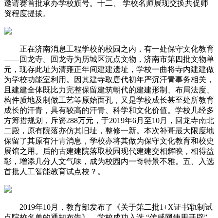
邀请赛首批承办学校旗号。十二、 学校名师展现交换共促师
资程度提拔。
正在济南消息工程学校的校园之内，有一处保守文化教育
——回龙寺。回龙寺为历城区沉点文物，济南市第四批文物单
元，现存此址为清雍正年间建建遗址，学校一曲将寺内建建做
为学校功能室利用。因其建寺取唐代初年严沉汗青事务相关，
且建建全体既比力完整保留建筑朝代的建建形制、布局法度、
构件质地及制做工艺等原始面孔，又是学校成长甚至处所教育
成长的汗青，具有较高的汗青、科学和文化价值。学校几经多
方筹措规划，斥资288万元，于2019年6月至10月，回龙寺南北
二殿，原有院落亦仿其旧址，整修一新。本次补葺最大限度地
保留了其原有汗青消息，学校亦将其做为保守文化教育和校史
展馆之用。后的古建建院落取校园现代建建交相辉映，相得益
彰，增添几分人文气味，成为校园内一奇特景不雅。五、入选
首批人工智能教育试点校？。
2019年10月，教育部发布了《关于第二批1+X证书轨制试
点院校名单的通知布告》，学校成功入选 “传感网使用开辟”