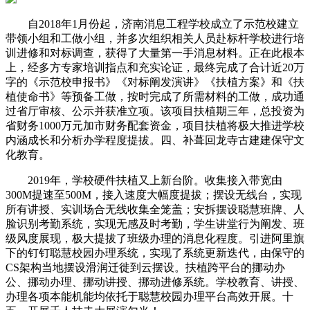
自2018年1月份起，济南消息工程学校成立了示范校建立
带领小组和工做小组，并多次组织相关人员赴标杆学校进行培
训进修和对标调查，获得了大量第一手消息材料。正在此根本
上，经多方专家培训指点和充实论证，最终完成了合计近20万
字的《示范校申报书》《对标阐发演讲》《扶植方案》和《扶
植使命书》等预备工做，按时完成了所需材料的工做，成功通
过省厅审核、公示并获准立项。该项目扶植期三年，总投资为
省财务1000万元加市财务配套资金，项目扶植将极大推进学校
内涵成长和分析办学程度提拔。四、补葺回龙寺古建建保守文
化教育。
2019年，学校硬件扶植又上新台阶。收集接入带宽由
300M提速至500M，接入速度大幅度提拔；摆设无线台，实现
所有讲授、实训场合无线收集全笼盖；安拆摆设聪慧班牌、人
脸识别考勤系统，实现无感及时考勤，学生讲堂行为阐发、班
级风度展现，极大提拔了班级办理的消息化程度。引进阿里旗
下的钉钉聪慧校园办理系统，实现了系统更新迭代，由保守的
CS架构当地摆设滑润迁徙到云摆设。扶植跨平台的挪动办
公、挪动办理、挪动讲授、挪动进修系统。学校教育、讲授、
办理各项本能机能均依托于聪慧校园办理平台高效开展。十