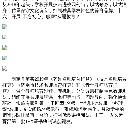
从2018年起头，学校开展技击进校园勾当，以武修身，以武润
身，传承保守文化瑰宝，打制独具学校特色的德育品牌。十
六、开展“不忘初心、服膺”从题教育？。
制定并落实2019年《齐鲁名师培育打算》《技术名师培育
打算》《济南市技术名师培育打算》和《青年教师培育打
算》，健全教师培育过程办理机制、分类分层打制特色教师步
队，组织开展名师展现课、名师等勾当，问题导向、强化使命
驱动、实施专家引领，“工匠型”名师、“消息化”名师、“办理
型”名师，充实阐扬名师示范、引领和辐射感化，带动学校的
师资步队扶植再上台阶，打制优良讲授团队。十三、 入选教
育部第二批1+X证书轨制试点院校。