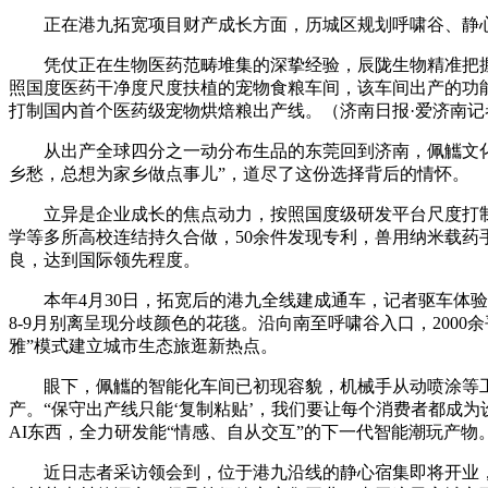
正在港九拓宽项目财产成长方面，历城区规划呼啸谷、静心
凭仗正在生物医药范畴堆集的深挚经验，辰陇生物精准把握
照国度医药干净度尺度扶植的宠物食粮车间，该车间出产的功能
打制国内首个医药级宠物烘焙粮出产线。（济南日报·爱济南记者
从出产全球四分之一动分布生品的东莞回到济南，佩觿文化梦
乡愁，总想为家乡做点事儿”，道尽了这份选择背后的情怀。
立异是企业成长的焦点动力，按照国度级研发平台尺度打制了3
学等多所高校连结持久合做，50余件发现专利，兽用纳米载药
良，达到国际领先程度。
本年4月30日，拓宽后的港九全线建成通车，记者驱车体验，
8-9月别离呈现分歧颜色的花毯。沿向南至呼啸谷入口，200
雅”模式建立城市生态旅逛新热点。
眼下，佩觿的智能化车间已初现容貌，机械手从动喷涂等工序
产。“保守出产线只能‘复制粘贴’，我们要让每个消费者都成
AI东西，全力研发能“情感、自从交互”的下一代智能潮玩产物
近日志者采访领会到，位于港九沿线的静心宿集即将开业，