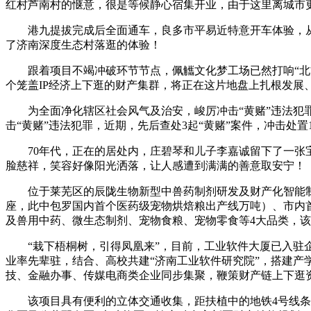
红村芦南村的惬意，很是等候静心宿集开业，由于这里离城市更
港九提拔完成后全面通车，良多市平易近特意开车体验，从
了济南深度生态村落逛的体验！
跟着项目不竭冲破环节节点，佩觿文化梦工场已然打响“北方
个笼盖IP经济上下逛的财产集群，将正在这片地盘上扎根发展
为全面净化辖区社会风气及治安，峻厉冲击“黄赌”违法犯罪勾
击“黄赌”违法犯罪，近期，先后查处3起“黄赌”案件，冲击处
70年代，正在的居处内，庄碧琴和儿子李嘉诚留下了一张宝
脸慈祥，笑容好像阳光洒落，让人感遭到满满的善意取安宁！
位于莱芜区的辰陇生物新型中兽药制剂研发及财产化智能制制
座，此中包罗国内首个医药级宠物烘焙粮出产线万吨）、市内
及兽用中药、微生态制剂、宠物食粮、宠物零食等4大品类，该项
“栽下梧桐树，引得凤凰来”，目前，工业软件大厦已入驻企业
业率先辈驻，结合、高校共建“济南工业软件研究院”，搭建
技、金融办事、传媒电商类企业同步集聚，鞭策财产链上下逛
该项目具有便利的立体交通收集，距扶植中的地铁4号线条公