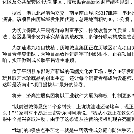
化区及公共配套区4大功能区，慎密贴合高新区财产结构规划
据悉，港九北起港沟立交，南至南山界取S317毗连，串起
演讲。该项目由历城城发集团代建，总用地面积约36。5公顷，道
为切实保障人平易近群命财富平安，持续改善大气质量，近期，
法，各区县同步发力落实禁售禁放政策，多部分联动构成监管
为加速港九项目扶植，历城城发集团正在历城区沉点项目党
项目青年突击队，为项目高效推进建牢了组织根本。正在项目
响，实正做到成长取平易近生兼顾。
位于平阴县东部财产新城的佩觿文化梦工场，融合IP研发取
玩具取艺术珍藏品的创重生态，还让每个消费者都成为设想师
这即是济南市“项目提拔年”最好的答卷。
将来，济高控股集团将以工业软件大厦为样板，打制更多专
“以前进城得晃荡半个多钟头，上坑坑洼洼还老堵车，现正在
头！”马家村村平易近王密斯乐呵呵地说。“我从小就正在这边
眼中全是兴奋取冲动，由于了这条道从往昔的搓板到现在亮丽
“我们的3项焦点手艺之一就是中药活性成分靶向防治手艺。使