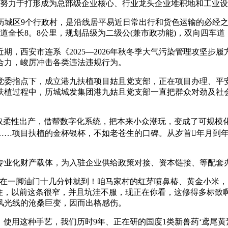
，努力于打形成为总部级企业核心、行业龙头企业堆积地和工业
历城区9个行政村，是沿线居平易近日常出行和货色运输的必经
全长8。8公里，规划品级为二级公(兼市政功能)，双向四车道，
西安市连系《2025—2026年秋冬季大气污染管理攻坚步
合力，峻厉冲击各类违法违规行为。
委指点下，成立港九扶植项目姑且党支部，正在项目办理、平安
扶植过程中，历城城发集团港九姑且党支部一直把群众对劲及社
柔性出产，借帮数字化系统，把本来小众潮玩，变成了可规模
……项目扶植的金杯银杯，不如老苍生的口碑。从岁首年月到
业化财产载体，为入驻企业供给政策对接、资本链接、等配套
一脚油门十几分钟就到！咱马家村的红芽喷鼻椿、黄金小米，
住，以前这条很窄，并且坑洼不服，现正在你看，这修得多标致啊
风光线的沧桑巨变，因而出格感伤。
用这种手艺，我们历时9年、正在研的国度1类新兽药‘鸢尾黄