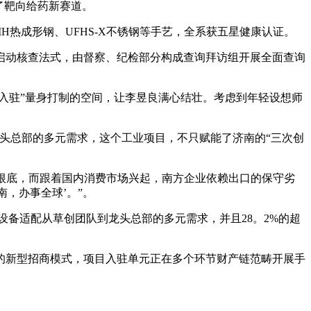
了靶向给药新赛道。
热成形钢、UFHS-X不锈钢等手艺，全系获五星健康认证。
动核查法式，由督察、纪检部分构成查询拜访组开展全面查询
入驻”量身打制的空间，让李昱良满心结壮。考虑到年轻设想师
头总部的多元需求，这个工业项目，不只赋能了济南的“三次创
根底，而跟着国内消费市场兴起，南方企业依赖出口的保守劣
，办事全球’。”。
本设备适配从草创团队到龙头总部的多元需求，并且28。2%的超
新型招商模式，项目入驻单元正在多个环节财产链范畴开展手