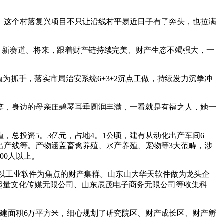
这个村落复兴项目不只让沿线村平易近日子有了奔头，也拉满
、新赛道。将来，跟着财产链持续完美、财产生态不竭强大，一
抓手，落实市局治安系统6+3+2沉点工做，持续发力沉拳冲
笑，身边的母亲庄碧琴耳垂圆润丰满，一看就是有福之人，她一
总投资5。3亿元，占地4。1公顷，建有从动化出产车间6
出产线等。产物涵盖畜禽养殖、水产养殖、宠物等3大范畴，涉
00人以上。
成以工业软件为焦点的财产集群。山东山大华天软件做为龙头企
起量文化传媒无限公司、山东辰茂电子商务无限公司等收集科
建面积6万平方米，细心规划了研究院区、财产成长区、财产孵