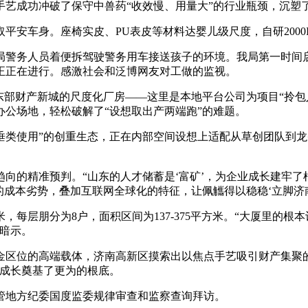
手艺成功冲破了保守中兽药“收效慢、用量大”的行业瓶颈，沉塑
车身。座椅实皮、PU表皮等材料达婴儿级尺度，自研2000IH
警务人员着便拆驾驶警务用车接送孩子的环境。我局第一时间启
正正在进行。感激社会和泛博网友对工做的监视。
部财产新城的尺度化厂房——这里是本地平台公司为项目“拎包
公场地，轻松破解了“设想取出产两端跑”的难题。
类使用”的创重生态，正在内部空间设想上适配从草创团队到龙
的精准预判。“山东的人才储蓄是‘富矿’，为企业成长建牢了
的成本劣势，叠加互联网全球化的特征，让佩觿得以稳稳‘立脚济南
，每层朋分为8户，面积区间为137-375平方米。“大厦里的根
暗示。
区位的高端载体，济南高新区摸索出以焦点手艺吸引财产集聚的
量成长奠基了更为的根底。
地方纪委国度监委规律审查和监察查询拜访。