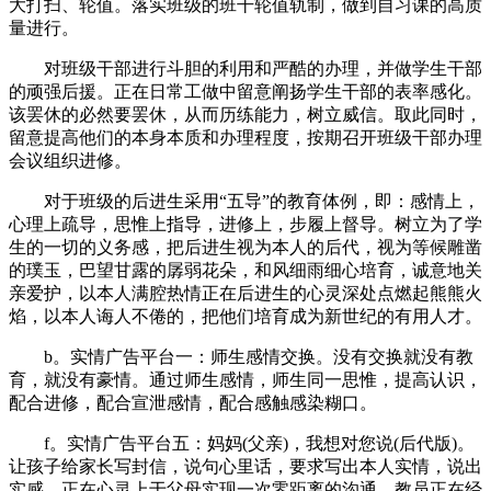
大打扫、轮值。落实班级的班干轮值轨制，做到自习课的高质
量进行。
对班级干部进行斗胆的利用和严酷的办理，并做学生干部
的顽强后援。正在日常工做中留意阐扬学生干部的表率感化。
该罢休的必然要罢休，从而历练能力，树立威信。取此同时，
留意提高他们的本身本质和办理程度，按期召开班级干部办理
会议组织进修。
对于班级的后进生采用“五导”的教育体例，即：感情上，
心理上疏导，思惟上指导，进修上，步履上督导。树立为了学
生的一切的义务感，把后进生视为本人的后代，视为等候雕凿
的璞玉，巴望甘露的孱弱花朵，和风细雨细心培育，诚意地关
亲爱护，以本人满腔热情正在后进生的心灵深处点燃起熊熊火
焰，以本人诲人不倦的，把他们培育成为新世纪的有用人才。
b。实情广告平台一：师生感情交换。没有交换就没有教
育，就没有豪情。通过师生感情，师生同一思惟，提高认识，
配合进修，配合宣泄感情，配合感触感染糊口。
f。实情广告平台五：妈妈(父亲)，我想对您说(后代版)。
让孩子给家长写封信，说句心里话，要求写出本人实情，说出
实感，正在心灵上于父母实现一次零距离的沟通。教员正在经