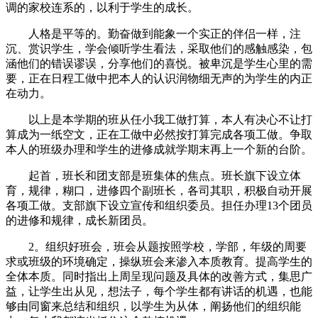
调的家校连系的，以利于学生的成长。
人格是平等的。勤奋做到能象一个实正的伴侣一样，注
沉、赏识学生，学会倾听学生看法，采取他们的感触感染，包
涵他们的错误谬误，分享他们的喜悦。被卑沉是学生心里的需
要，正在日程工做中把本人的认识润物细无声的为学生的内正
在动力。
以上是本学期的班从任小我工做打算，本人有决心不让打
算成为一纸空文，正在工做中必然按打算完成各项工做。争取
本人的班级办理和学生的进修成就学期末再上一个新的台阶。
起首，班长和团支部是班集体的焦点。班长旗下设立体
育，规律，糊口，进修四个副班长，各司其职，积极自动开展
各项工做。支部旗下设立宣传和组织委员。担任办理13个团员
的进修和规律，成长新团员。
2。组织好班会，班会从题按照学校，学部，年级的周要
求或班级的环境确定，操纵班会来渗入本质教育。提高学生的
全体本质。同时指出上周呈现问题及具体的改善方式，集思广
益，让学生出从见，想法子，每个学生都有讲话的机遇，也能
够由同窗来总结和组织，以学生为从体，阐扬他们的组织能