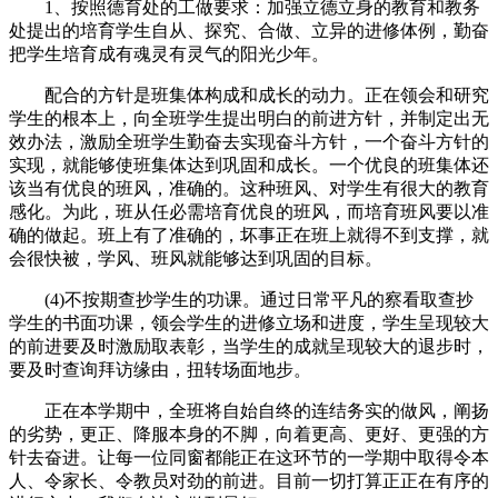
1、按照德育处的工做要求：加强立德立身的教育和教务
处提出的培育学生自从、探究、合做、立异的进修体例，勤奋
把学生培育成有魂灵有灵气的阳光少年。
配合的方针是班集体构成和成长的动力。正在领会和研究
学生的根本上，向全班学生提出明白的前进方针，并制定出无
效办法，激励全班学生勤奋去实现奋斗方针，一个奋斗方针的
实现，就能够使班集体达到巩固和成长。一个优良的班集体还
该当有优良的班风，准确的。这种班风、对学生有很大的教育
感化。为此，班从任必需培育优良的班风，而培育班风要以准
确的做起。班上有了准确的，坏事正在班上就得不到支撑，就
会很快被，学风、班风就能够达到巩固的目标。
(4)不按期查抄学生的功课。通过日常平凡的察看取查抄
学生的书面功课，领会学生的进修立场和进度，学生呈现较大
的前进要及时激励取表彰，当学生的成就呈现较大的退步时，
要及时查询拜访缘由，扭转场面地步。
正在本学期中，全班将自始自终的连结务实的做风，阐扬
的劣势，更正、降服本身的不脚，向着更高、更好、更强的方
针去奋进。让每一位同窗都能正在这环节的一学期中取得令本
人、令家长、令教员对劲的前进。目前一切打算正正在有序的