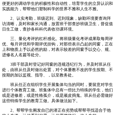
便更好的调动学生的积极性和自动性，培育学生的立异认识和
实践能力，帮帮他们塑制科学的世界不雅和人生不雅。
2、认实考勤，班级迟到、迟到现象，缺勤环境要查询拜
访清晰，及时和家长沟通，放置班干部查抄班级卫生，督促值
日生工做，查抄各科科代表收功课环境。
三、量化考评的杠杆感化。将班级量化考评成果取每周评
优、每月评优和学期评优挂钩，对那些表示凸起的同窗，正在
上和物质上予以必然的励，对表示较差的同窗予以交心、规、
进修名人名篇等处分。
3班干部及时登记好同窗的违规违纪行为，并及时班从任
处，由班从任及时做出处置，对个体屡教不改的学生按期、不
按期的加以监视、指导、，以至教务处。
班从任正在组织学生开展集体勾当的同时，要留意对学生
进行个体教育工做。班集体中总有一些比力特殊的学生，他们
或是进修差，或是性格孤介，或是顽皮捣鬼。班从任必需做好
这些特殊学生的教育工做。具体做法如下。
2、帮帮学生阐发自已的潜正在劣势或帮帮寻找适合于他