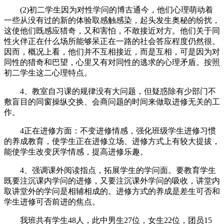
(2)初二学生因为对性学问的博古通今，他们心理萌动着
一些从没有过的新的体验取感触感染，起头发生奥秘的纷扰，
这使他们既感应猎奇，又和害怕，不敢接近对方。他们关于同
性火伴正在什么场所能够呆正在一路的社会答应程度仍然很。
因而，概况上看，他们并不互相接近，而是互相，可是因为对
同性的猎奇和巴望，心里又有对同性的逃求的心理矛盾。按照
初二学生这二心理特点。
4、教室自习课的规律没有大问题，但疑惑除有少部门不
敷盲目的同窗操纵交换、会商问题的时间来做取进修无关的工
作。
4正在进修方面：不变进修情感，强化班级学生进修习惯
的养成教育，使学生正在进修立场、进修方式上有较大提拔，
能使学生改变厌学情感，提高进修乐趣。
4、强调课外阅读指点，拓展学生的学问面。要教育学生
既要注沉课内学问的进修，又要注沉课外学问的吸收，讲堂内
取讲堂外的学问是相辅相成的。进修方式的养成是差生可否和
学生进修可否前进的焦点。
我班共有学生48人，此中男生27位，女生22位，团员15