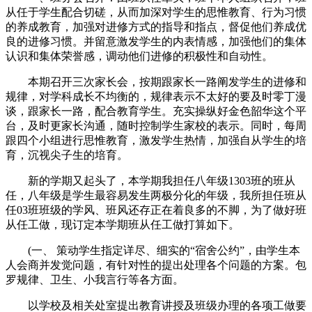
从任于学生配合切磋，从而加深对学生的思惟教育、行为习惯
的养成教育，加强对进修方式的指导和指点，督促他们养成优
良的进修习惯。并留意激发学生的内表情感，加强他们的集体
认识和集体荣誉感，调动他们进修的积极性和自动性。
本期召开三次家长会，按期跟家长一路阐发学生的进修和
规律，对学科成长不均衡的，规律表示不太好的要及时零丁漫
谈，跟家长一路，配合教育学生。充实操纵好金色韶华这个平
台，及时更家长沟通，随时控制学生家校的表示。同时，每周
跟四个小组进行思惟教育，激发学生热情，加强自从学生的培
育，沉视尖子生的培育。
新的学期又起头了，本学期我担任八年级1303班的班从
任，八年级是学生最容易发生两极分化的年级，我所担任班从
任03班班级的学风、班风还存正在着良多的不脚，为了做好班
从任工做，现订定本学期班从任工做打算如下。
(一、 策动学生指定详尽、细实的“宿舍公约”，由学生本
人会商并发觉问题，有针对性的提出处理各个问题的方案。包
罗规律、卫生、小我言行等各方面。
以学校及相关处室提出教育讲授及班级办理的各项工做要