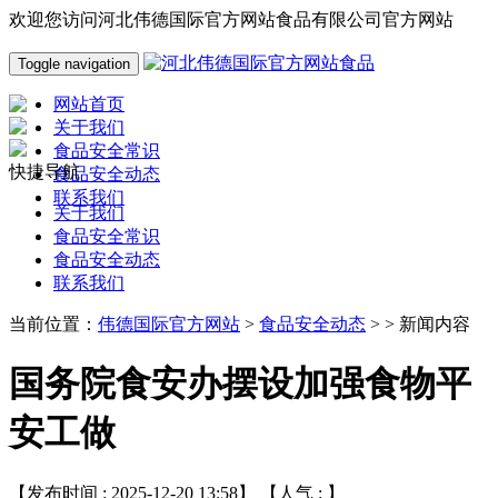
欢迎您访问河北伟德国际官方网站食品有限公司官方网站
Toggle navigation
网站首页
关于我们
食品安全常识
快捷导航
食品安全动态
联系我们
关于我们
食品安全常识
食品安全动态
联系我们
当前位置：
伟德国际官方网站
>
食品安全动态
> > 新闻内容
国务院食安办摆设加强食物平
安工做
【发布时间 : 2025-12-20 13:58】 【人气 :
】