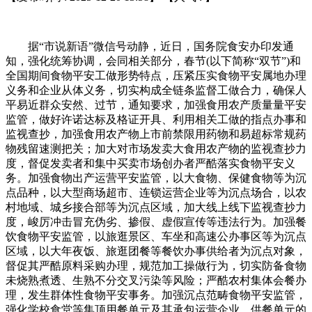
据“市说新语”微信号动静，近日，国务院食安办印发通
知，强化统筹协调，会同相关部分，春节(以下简称“双节”)和
全国期间食物平安工做形势特点，压紧压实食物平安属地办理
义务和企业从体义务，切实构成全链条监督工做合力，确保人
平易近群众安然、过节，通知要求，加强食用农产质量量平安
监管，做好许诺达标及格证开具、利用相关工做的指点办事和
监视查抄，加强食用农产物上市前禁限用药物和易超标常规药
物残留速测把关；加大对市场发卖大食用农产物的监视查抄力
度，督促发卖者和集中买卖市场创办者严酷落实食物平安义
务。加强食物出产运营平安监管，以大食物、保健食物等为沉
点品种，以大型商场超市、连锁运营企业等为沉点场合，以农
村地域、城乡接合部等为沉点区域，加大线上线下监视查抄力
度，峻厉冲击冒充伪劣、掺假、虚假宣传等违法行为。加强餐
饮食物平安监管，以旅逛景区、车坐和高速公办事区等为沉点
区域，以大年夜饭、旅逛团餐等餐饮办事供给者为沉点对象，
督促其严酷原料采购办理，规范加工操做行为，切实防备食物
未烧熟煮透、生熟不分交叉污染等风险；严酷农村集体会餐办
理，发生群体性食物平安事务。加强沉点范畴食物平安监管，
强化学校食堂等集顶用餐单元及其承包运营企业、供餐单元的