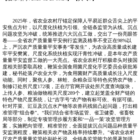
2025年，省农业农村厅锚定保障人平易近群众舌尖上的平
安焦点方针，以尺度化扶植为引领、全链条监管为从线、沉点
问题攻坚为冲破，统筹推进六大沉点工做，交出了一份亮眼答
卷——全省农产质量量平安例行监测及格率不变正在98%以
上，严沉农产质量量平安事务“零发生”，为农业高质量成长建
牢平安樊篱。尺度化系统扶植实现汗青性冲破，是本年农产质
量量平安监督工做的一大亮点。省农业农村厅积极牵头对接国
度相关部委取高校，鞭策全国食用菌尺度化手艺委员会获批筹
建，秘书处落户农业大学，为食用菌财产高质量成长注入尺度
动能。同时，聚焦人参、林蛙、杂粮杂豆等特色劣势农产物，
制修订处所尺度172项，正在厅官网开设处所尺度查询版块，
上传人参、粮油做物相关尺度289个，建立起笼盖全财产链的
特色产物尺度系统，让“吉字号”农产物有标可依、有据可循。
针对芹菜、豇豆及沉点水产物等农兽药残留凸起问题，打出精
准管理“组合拳”。“我们结合省市场监管、省卫健委、省畜牧
局等部分，制定专项管理步履方案和‘一品一策’攻坚管理方
案，实施靶向管理、精准管控，全面提拔沉点问题品种质量平
安监测程度，鞭策相关农产物及格率持续攀升。”省农业农村
厅农产质量量监管处副处长说。全链条监管能力的显著加强，