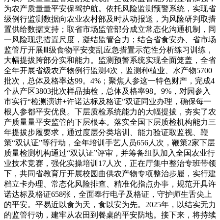
为农产质量量平安保驾护航。依托风险监测预警系统，实现省
级例行监测数据向农业农村部及时从动报送，为风险研判取措
置供给数据支持；取省市场监管部分成立常态化沟通机制，同
一风险现患措置尺度，凝结监管合力；结合省食安办、省市场
监管厅开展Ⅲ级食物平安变乱应急措置示范性分析练习训练，
大幅提拔跨部分实和能力。监测预警系统实现全面笼盖，全省
全年开展省级农产物例行监测4次，监测种植业、水产物5700
批次，总体及格率达99。4%；聚焦人参这一特色财产，完成4
个从产区3803批次样品抽检，总体及格率98。9%，对园参入
市实行“检测演讲+许诺达标及格证”双证同业办理，确保每一
根人参都平安优良。下层质检系统能力的大幅提拔，夯实了农
产质量量平安监管的下层根本。落实全国下层质检机构能力三
年提拔步履要求，通过度层分类培训、能力验证取监视、鞭
策“双认证”等行动，全年培训手艺人员656人次，鞭策2家下层
质量检测机构通过“双认证”评审，并筹备组队加入全国农业行
业技术竞赛，强化实操培训17人次，正在厅集中整治专班带领
下，共同省教育厅开展校园曲供农产物专项整治步履，实行建
档立卡办理、常态化风险排查、精准化指点办事，规范开具许
诺达标及格证658张，全面奉行电子及格证，守护师生舌尖上
的平安。平易近以食为天，食以安为先。2025年，以结实无力
的监管行动，建牢从农田到餐桌的平安防地。接下来，将持续