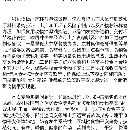
强化食物出产环节泉源管理。沉点督促出产从体严酷落实
原材料采购验证、出产加工环节风险节制点以及产物标识标签
办理，加强食用动物油原油购进、成品油发卖等运输、交付环
节检验管控，峻厉冲击未经许可出产食物以及出产加工过程中
制假售假、一是督促大中型餐饮办事、农村集体会餐供餐等单
元严酷落实索证索票、食材储存、食物加工过程节制、食物留
样等食物平安轨制落实，切实防备食物未烧熟煮透、生熟不分
交叉污染等风险；二是结实抓好寒假前和开学季学校食堂食物
平安办理，全力保障学校食堂食物平安；三是要加强收集餐饮
和“无堂食外卖”食物平安监管，确保线上线下餐饮同标同质；
四是要加强“大年夜饭”供餐单元监管取平安功课培训，全面消
弭食物平安现患。
本次专项步履问题导向和底线思维，巩固冲击制售假劣肉
成品、农村牧区冒充伪劣食物等系列专项整治和食物平安“雷
霆步履”工做，并通过大排查、大整治，进一步压实食物平安
属地办理义务、部分监管义务和出产运营者从体义务，建牢食
物平安保障防地，防备发生系统性、区域性食物平安事务，扶
植公允、有序、诚信、健康的市场，营制喜庆、、平安、协调