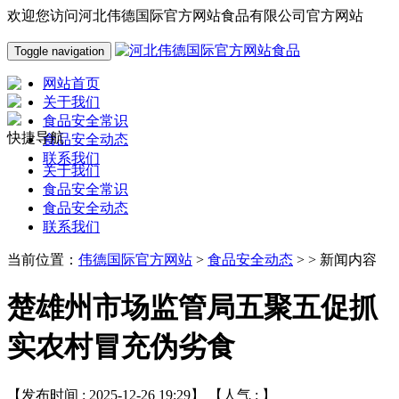
欢迎您访问河北伟德国际官方网站食品有限公司官方网站
Toggle navigation
网站首页
关于我们
食品安全常识
快捷导航
食品安全动态
联系我们
关于我们
食品安全常识
食品安全动态
联系我们
当前位置：
伟德国际官方网站
>
食品安全动态
> > 新闻内容
楚雄州市场监管局五聚五促抓
实农村冒充伪劣食
【发布时间 : 2025-12-26 19:29】 【人气 :
】