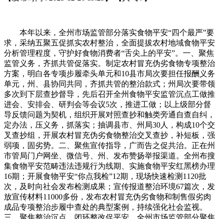
本年以来，全州市场监管部分落实食物平安“四个最严”要
求，采纳五聚五促抓实农村整治，全面提拔农村地域食物平安
分析管理程度，守护好食物消费者“舌尖上的平安”。一、聚焦
监管义务，齐抓共管促落实。制定农村冒充伪劣食物专项整治
方案，明白各专项步履牵头单元和10县市局次要担任报酬义务
单元，州、县协同共同，齐抓共管的整治款式；州局次要带领
多次到下层查抄督导，先后召开全州食物平安监管沉点工做推
进会、安排会、研判会等会议5次，推进工做；以上级部分督
导反馈问题为契机，组织开展对照查抄和触类旁通自查自纠，
定办法，压义务，抓落实；抽调县市、州局30人，构成10个交
叉查抄组，开展农村冒充伪劣食物整治交叉查抄，补短板，强
弱项，固劣势。二、聚焦宣传指导，广而告之促共治。正在州
市管局门户网坐、微信号、州、发布赞扬举报渠道。全州布搜
集食物平安范畴违法违规行为线期、实施食物平安红黑榜办理
16期；开展食物平安“你点我检”12期，现场快速检测1120批
次，及时向社会发布检测成果；宣传报道整治环境67篇次，发
放宣传材料11000多份，发布农村冒充伪劣食物和制售假劣肉
成品专项整治步履中查处的典型案例，持续强化社会监视。
三、聚焦整治沉点，闭环整改促平安。全州市场监管部分聚焦