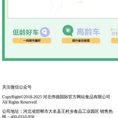
关注微信公众号
CopyRight©2018-2025 河北伟德国际官方网站食品有限公司
All Rights Reserved!
公司地址：河北省邯郸市大名县王村乡食品工业园区 销售热
线：400-0310-958