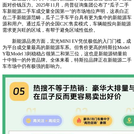
面对价钱压力。2025年11月，尚普征询集团公布了“瓜子二手
车新能源二手车成交量全国第一”的市场地位声明，这表白正
在二手新能源范畴，瓜子二手车平台具有更为集中的新能源车
源和用户。通过瓜子的全国C2C售卖模式，车辆能投向新能源
需求更兴旺的区域，有帮于避免区域性低价。
新能源品类方面，宏光MINI EV凭仗极低的入门门槛，成
为平台成交量最高的新能源车系。但售价更高的特斯拉Model
Y取Model 3则稳稳占领第二和第三位，这也是新能源销量前
十中独一的外资品牌。全体来看，特斯拉品牌正在新能源二手
车市场中仍有极强的影响力。