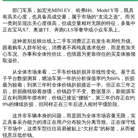
部门车系，如宏光MINI EV、哈弗H6、Model Y等，既具
有高关心度，也具备高成交量，属于市场的“支流之选”。而另
一类则呈现出关心度很高，但成交量相对无限的特征，多集中
正在宝马X7、奥迪TT、奔跑GLS等奢华或小众车系上。
这种差别反映出线上二手车消费正正在发生布局性升级。
跟着购车人群年轻化，消费者不再纯真逃求低价，而是愈加关
心车况、办事和全体性价比，也情愿为更靠得住的买卖体验领
取溢价。
从全体市场来看，二手车价钱折损并非线性变化。基于瓜
子平台数据测算，燃油车第一年的分析保值率约为66%，折损
最为较着；到第三年时全体价钱折损接近一半。但正在三年之
后，折损曲线较着放缓，价钱趋于不变。数据显示，新能源车
正在利用两年摆布时，价钱已接近“腰斩”，第三年仍存正在约
9%的继续折损，但同样正在三年后进入相对平缓阶段。
这并非车辆本身的问题，而是因为全体市场容量无限，实
正具备采办能力的潜正在用户分布较为分离导致。正在保守线
下市场中，这类车型往往容易被贴上“欠好卖”的标签，从而被
锐意压低价钱。