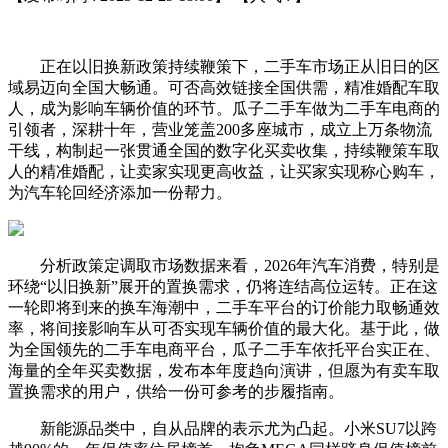
正在以旧换新政策持续鞭策下，二手车市场正从旧日的区
域易迈向全国大畅通。可否高效链接全国供需，精准婚配车取
人，成为影响车辆价值的环节。瓜子二手车做为二手车电商的
引领者，深耕十年，营业笼盖200多座城市，成立上万条物流
干线，构制起一张贯通全国的数字化买卖收集，持续鞭策车取
人的精准婚配，让卖家实现更高收益，让买家实现称心购车，
为汽车轮回经济添加一份帮力。
分析政策定调取市场数据来看，2026年汽车消费，特别是
环绕“以旧换新”展开的置换需求，仍将连结高位运转。正在这
一轮即将到来的换车海潮中，二手车平台的订价能力取畅通效
率，将间接影响车从可否实现车辆价值的最大化。基于此，做
为全国领先的二手车电商平台，瓜子二手车依托平台实正在、
海量的全年买卖数据，发布本年度趋向演讲，但愿为有卖车取
置换需求的用户，供给一份可参考的步履指南。
新能源品类中，自从品牌的表示尤为凸起。小米SU7以跨