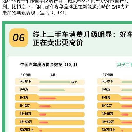
越90%的一年保值率位居榜首，抱负MEGA同样跻身保值榜前
列。比拟之下，部门保守奢华品牌正在新能源范畴的合作力并
未如预期般表现，宝马i3、iX1。