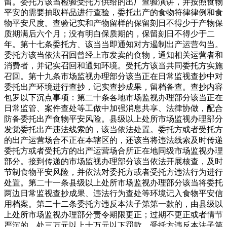
留。委托方该当检验受托方供给的出厂查验演讲，并按照食物
平安的需要抽取样品进行查验，委托出产的食物符律律例和食
物平安尺度。查验记实和产物留样的保留刻日不得少于产物保
质期满后六个月；没有明白保质期的，保留刻日不得少于二
年。第十七条委托方、该当当即通知对方遏制出产运营勾当。
委托方该当依法召回曾经上市发卖的食物，通知相关运营者和
消费者，并记实召回和通知环境。受托方该当共同委托方实施
召回。第十九条市场监视办理部分该当正在日常监视查抄中对
委托出产环境进行查抄，记实查抄成果，留档备查。查抄内容
包罗以下沉点事项：第二十条各地市场监视办理部分该当正在
日常监管、案件查处等工做中加强消息共享、法律协做，配合
防备委托出产食物平安风险。县级以上处所市场监视办理部分
发觉委托出产违法线索的，该当依法处置。委托方或者受托方
的出产运营场合不正在本辖区的，还该当将违法线索及时传递
委托方或者受托方的出产运营场合所正在地同级市场监视办理
部分。接到传递的市场监视办理部分该当依法开展核查，及时
节制食物平安风险，并依法对委托方或者受托方违法行为进行
处置。第二十一条县级以上处所市场监视办理部分该当将委托
两边日常监视查抄成果、违法行为查处等环境记入食物平安信
用档案。第二十二条委托方违反本法子第第一款的，由县级以
上处所市场监视办理部分责令期限更正；过期不更正或者情节
严沉的，处三万元以上十万元以下罚款。受托方违反本法子第