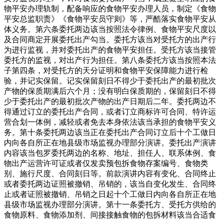
物平安办理轨制，配备响应的食物平安办理人员，制定《食物
平安总监职责》《食物平安员守则》等，严酷落实食物平安从
体义务。第六条委托两边该当按照法令律例、食物平安尺度以
及合同商定开展委托出产勾当。委托方该当对受托方的出产行
为进行监视，并对委托出产的食物平安担任。受托方该当接管
委托方的监视，对出产行为担任。第八条委托方该当按照本法
子第四条，对受托方的天分证明和食物平安保障能力进行检
验，并记实保留。记实保留刻日不得少于委托出产的最初批次
产物的保质期满后六个月；没有明白保质期的，保留刻日不得
少于委托出产的最初批次产物的出产日期后二年。委托两边不
得通过订立的委托出产合同，或者订立商标许可合同、特许运
营合划一体例，减轻或者免去本身依法该当承担的食物平安义
务。第十条委托两边该当正在委托出产合同订立后十个工做日
内向各自所正在地县级市场监视办理部分演讲。委托出产演讲
内容该当包罗委托两边的名称、地址、担任人、联系体例、食
物出产运营许可证或者仅发卖预包拆食物存案编号、食物类
别、施行尺度、合同刻日等。前款演讲内容有变化、合同终止
或者委托两边证照被撤销、吊销的，该当自变化发生、合同终
止或者证照被撤销、吊销之日起十个工做日内向各自所正在地
县级市场监视办理部分演讲。第十一条委托方、受托方供给的
食物原料、食物添加剂、间接接触食物的包拆材料该当合适食